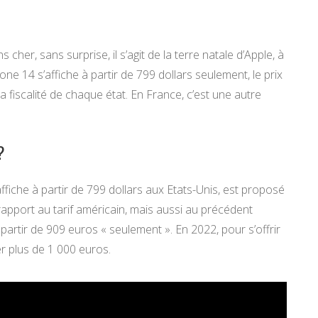
 cher, sans surprise, il s’agit de la terre natale d’Apple, à
hone 14 s’affiche à partir de 799 dollars seulement, le prix
a fiscalité de chaque état. En France, c’est une autre
?
’affiche à partir de 799 dollars aux Etats-Unis, est proposé
apport au tarif américain, mais aussi au précédent
à partir de 909 euros « seulement ». En 2022, pour s’offrir
er plus de 1 000 euros.