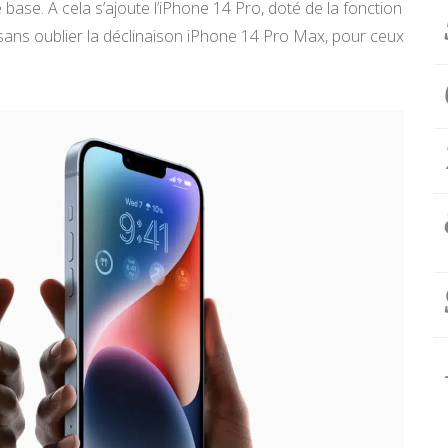
base. A cela s’ajoute l’iPhone 14 Pro, doté de la fonction
ans oublier la déclinaison iPhone 14 Pro Max, pour ceux