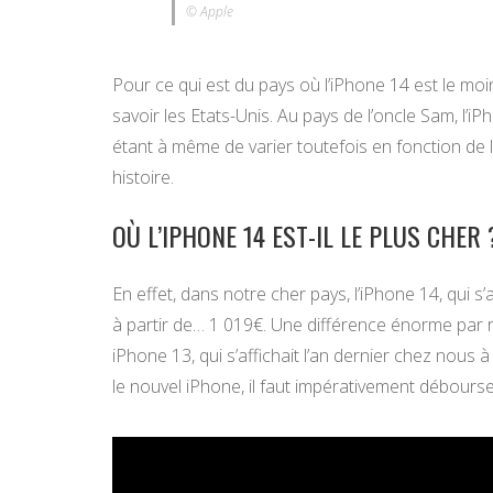
© Apple
Pour ce qui est du pays où l’iPhone 14 est le moins
savoir les Etats-Unis. Au pays de l’oncle Sam, l’iP
étant à même de varier toutefois en fonction de l
histoire.
OÙ L’IPHONE 14 EST-IL LE PLUS CHER 
En effet, dans notre cher pays, l’iPhone 14, qui s
à partir de… 1 019€. Une différence énorme par r
iPhone 13, qui s’affichait l’an dernier chez nous 
le nouvel iPhone, il faut impérativement débours