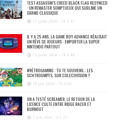
TEST ASSASSIN’S CREED BLACK FLAG RESYNCED
: UN REMASTER SOMPTUEUX QUI SUBLIME UN
GRAND CLASSIQUE
17 juillet 2026 - 10 h 37
IL Y A 25 ANS, LA GAME BOY ADVANCE RÉALISAIT
UN RÊVE DE JOUEURS : EMPORTER LA SUPER
NINTENDO PARTOUT
13 juillet 2026 - 14 h 48
#RÉTROGAMING : TU TE SOUVIENS… LES
SCHTROUMPFS, SUR COLECOVISION ?
19 juin 2026 - 19 h 02
ON A TESTÉ SCREAMER, LE RETOUR DE LA
LICENCE CULTE ENTRE RIDGE RACER ET
BURNOUT
7 juin 2026 - 9 h 27