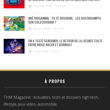
13 juillet 2026 - 14 h 48
#RÉTROGAMING : TU TE SOUVIENS… LES SCHTROUMPFS,
SUR COLECOVISION ?
19 juin 2026 - 19 h 02
ON A TESTÉ SCREAMER, LE RETOUR DE LA LICENCE CULTE
ENTRE RIDGE RACER ET BURNOUT
7 juin 2026 - 9 h 27
À PROPOS
THM Magazine : Actualités, tests et dossiers high-tech,
lifestyle, jeux vidéo, automobile…