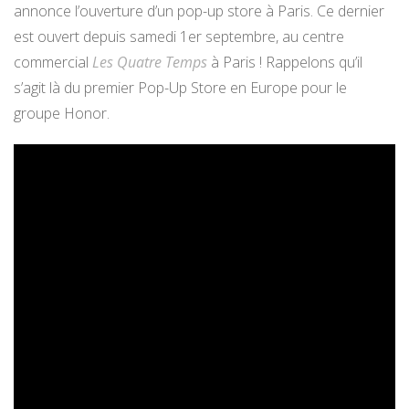
annonce l’ouverture d’un pop-up store à Paris. Ce dernier
est ouvert depuis samedi 1er septembre, au centre
commercial
Les Quatre Temps
à Paris ! Rappelons qu’il
s’agit là du premier Pop-Up Store en Europe pour le
groupe Honor.