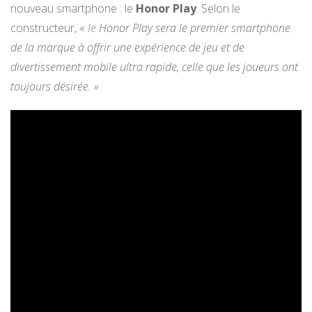
nouveau smartphone : le
Honor Play
. Selon le
constructeur, «
le
Honor Play sera le premier smartphone
de la marque à offrir une expérience de jeu et de
divertissement mobile ultra rapide, celle que les joueurs ont
toujours désirée. »