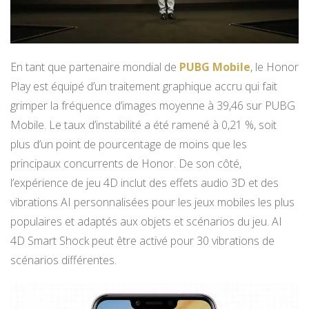
En tant que partenaire mondial de
PUBG Mobile
, le Honor
Play est équipé d’un traitement graphique accru qui fait
grimper la fréquence d’images moyenne à 39,46 sur PUBG
Mobile. Le taux d’instabilité a été ramené à 0,21 %, soit
plus d’un point de pourcentage de moins que les
principaux concurrents de Honor. De son côté,
l’expérience de jeu 4D inclut des effets audio 3D et des
vibrations AI personnalisées pour les jeux mobiles les plus
populaires et adaptés aux objets et scénarios du jeu. AI
4D Smart Shock peut être activé pour 30 vibrations de
scénarios différentes.