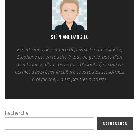
STÉPHANE D'ANGELO
Expert jeux vidéo et tech depuis sa tendre enfance,
Stéphane est un touche-à-tout de génie, doté d'un
talent inné et d'une ouverture d'esprit infinie qui lui
permet d'apprécier la culture sous toutes ses formes.
En revanche, il n'est pas très modeste...
Rechercher
RECHERCHER