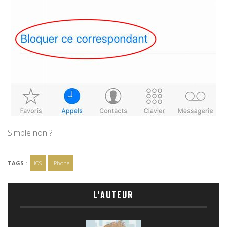
Simple non ?
TAGS :
iOS
iPhone
L'AUTEUR