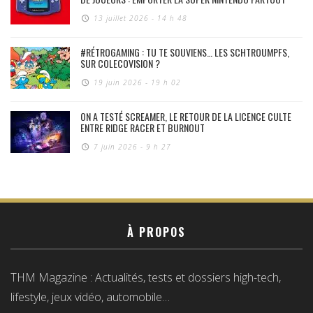
13 juillet 2026 - 14 h 48
#RÉTROGAMING : TU TE SOUVIENS… LES SCHTROUMPFS,
SUR COLECOVISION ?
19 juin 2026 - 19 h 02
ON A TESTÉ SCREAMER, LE RETOUR DE LA LICENCE CULTE
ENTRE RIDGE RACER ET BURNOUT
7 juin 2026 - 9 h 27
À PROPOS
THM Magazine : Actualités, tests et dossiers high-tech,
lifestyle, jeux vidéo, automobile…