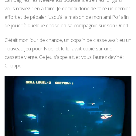
vous n’aviez rien à faire. Je décidai donc de faire un dernier
effort et de pédaler jusqu’à la maison de mon ami Pof afin
de jouer à quelque chose en sa compagnie sur son Oric 1.
C’était mon jour de chance, un copain de classe avait eu un
nouveau jeu pour Noël et le lui avait copié sur une
cassette vierge. Ce jeu s’appelait, et vous l’aurez deviné :
Chopper.