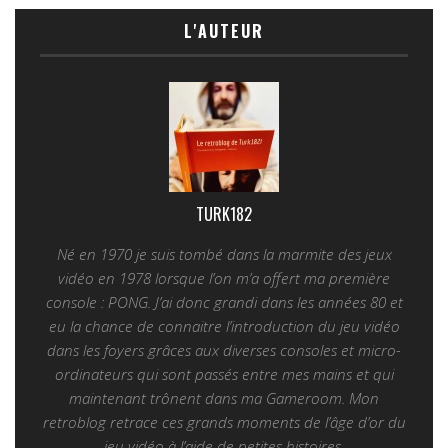
L'AUTEUR
TURK182
Né en 1970 je suis tombé dans la marmite des jeux
vidéo en 1978 lorsque l’on m’a offert ma première
console : PONG. J’ai donc grandi dans les années 80 et
eu la chance de connaitre l’introduction du jeu vidéo
dans les foyers grâces aux diverses consoles et micro-
ordinateurs qui sont passés entre mes mains et qui
maintenant trônent dans ma Gameroom. Mon
retroblog retrace ces grands moments de l’âge d’or du
jeu vidéo à l’aide de petites histoires.