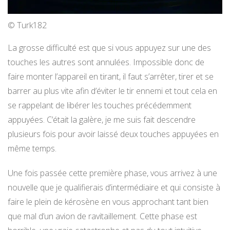
© Turk182
La grosse difficulté est que si vous appuyez sur une des
touches les autres sont annulées. Impossible donc de
faire monter l’appareil en tirant, il faut s’arrêter, tirer et se
barrer au plus vite afin d’éviter le tir ennemi et tout cela en
se rappelant de libérer les touches précédemment
appuyées. C’était la galère, je me suis fait descendre
plusieurs fois pour avoir laissé deux touches appuyées en
même temps.
Une fois passée cette première phase, vous arrivez à une
nouvelle que je qualifierais d’intermédiaire et qui consiste à
faire le plein de kérosène en vous approchant tant bien
que mal d’un avion de ravitaillement. Cette phase est