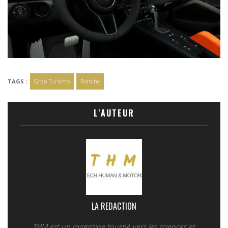
TAGS :
Gran Turismo
Porsche
L'AUTEUR
LA REDACTION
THM est un magazine tourné vers les sciences et