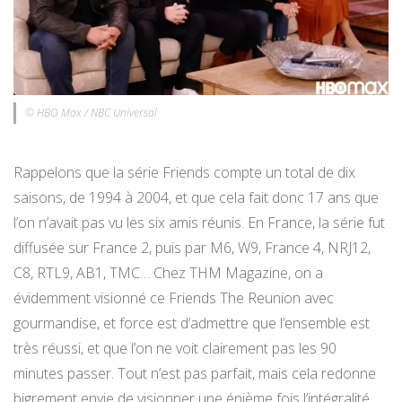
© HBO Max / NBC Universal
Rappelons que la série Friends compte un total de dix
saisons, de 1994 à 2004, et que cela fait donc 17 ans que
l’on n’avait pas vu les six amis réunis. En France, la série fut
diffusée sur France 2, puis par M6, W9, France 4, NRJ12,
C8, RTL9, AB1, TMC… Chez THM Magazine, on a
évidemment visionné ce Friends The Reunion avec
gourmandise, et force est d’admettre que l’ensemble est
très réussi, et que l’on ne voit clairement pas les 90
minutes passer. Tout n’est pas parfait, mais cela redonne
bigrement envie de visionner une énième fois l’intégralité