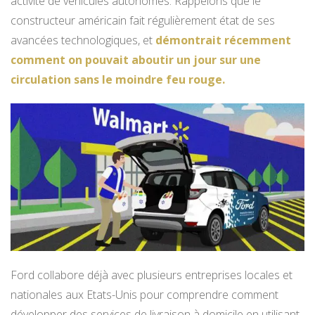
activité de véhicules autonomes. Rappelons que le
constructeur américain fait régulièrement état de ses
avancées technologiques, et
démontrait récemment
comment on pouvait aboutir un jour sur une
circulation sans le moindre feu rouge.
Ford collabore déjà avec plusieurs entreprises locales et
nationales aux Etats-Unis pour comprendre comment
développer des services de livraison à domicile en utilisant