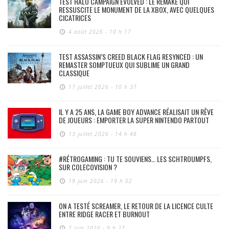
TEST HALO CAMPAIGN EVOLVED : LE REMAKE QUI
RESSUSCITE LE MONUMENT DE LA XBOX, AVEC QUELQUES
CICATRICES
4 août 2026 - 10 h 17
TEST ASSASSIN’S CREED BLACK FLAG RESYNCED : UN
REMASTER SOMPTUEUX QUI SUBLIME UN GRAND
CLASSIQUE
17 juillet 2026 - 10 h 37
IL Y A 25 ANS, LA GAME BOY ADVANCE RÉALISAIT UN RÊVE
DE JOUEURS : EMPORTER LA SUPER NINTENDO PARTOUT
13 juillet 2026 - 14 h 48
#RÉTROGAMING : TU TE SOUVIENS… LES SCHTROUMPFS,
SUR COLECOVISION ?
19 juin 2026 - 19 h 02
ON A TESTÉ SCREAMER, LE RETOUR DE LA LICENCE CULTE
ENTRE RIDGE RACER ET BURNOUT
7 juin 2026 - 9 h 27