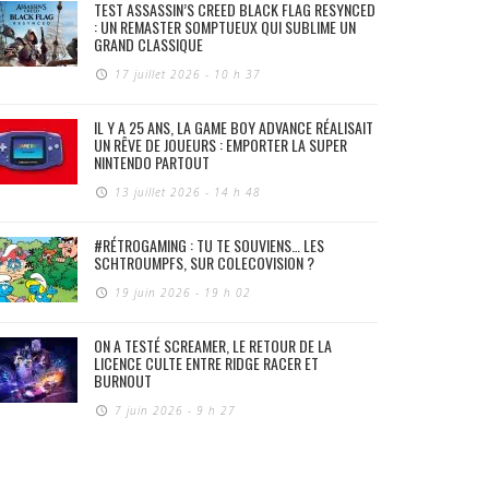
TEST ASSASSIN’S CREED BLACK FLAG RESYNCED
: UN REMASTER SOMPTUEUX QUI SUBLIME UN
GRAND CLASSIQUE
17 juillet 2026 - 10 h 37
IL Y A 25 ANS, LA GAME BOY ADVANCE RÉALISAIT
UN RÊVE DE JOUEURS : EMPORTER LA SUPER
NINTENDO PARTOUT
13 juillet 2026 - 14 h 48
#RÉTROGAMING : TU TE SOUVIENS… LES
SCHTROUMPFS, SUR COLECOVISION ?
19 juin 2026 - 19 h 02
ON A TESTÉ SCREAMER, LE RETOUR DE LA
LICENCE CULTE ENTRE RIDGE RACER ET
BURNOUT
7 juin 2026 - 9 h 27