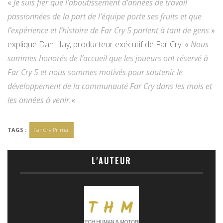
«
Je suis fier que l’aboutissement d’années de travail
passionnées de la part de l’équipe porte ses fruits et que
l’expérience et l’histoire de Far Cry 5 parlent à tant de gens
»
explique Dan Hay, producteur exécutif de Far Cry. «
Nous
sommes honorés de l’accueil que les joueurs ont réservé à
Far Cry 5 et nous sommes motivés pour soutenir le
développement de la communauté Far Cry dans les mois et
les années à venir.
«
TAGS :
Far Cry Primal
L'AUTEUR