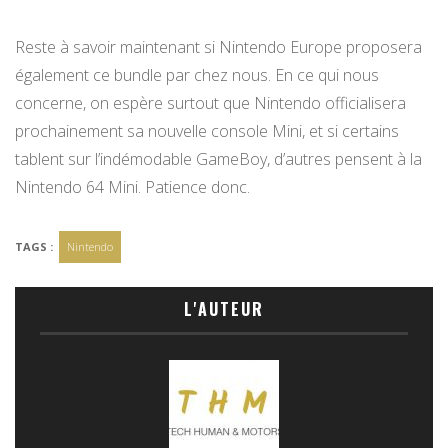
Reste à savoir maintenant si Nintendo Europe proposera
également ce bundle par chez nous. En ce qui nous
concerne, on espère surtout que Nintendo officialisera
prochainement sa nouvelle console Mini, et si certains
tablent sur l’indémodable GameBoy, d’autres pensent à la
Nintendo 64 Mini. Patience donc.
TAGS :
Nintendo
L'AUTEUR