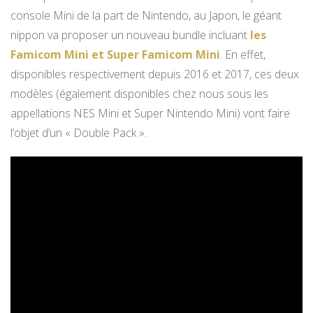
console Mini de la part de Nintendo, au Japon, le géant
nippon va proposer un nouveau bundle incluant
les
Famicom Mini et Super Famicom Mini
. En effet,
disponibles respectivement depuis 2016 et 2017, ces deux
modèles (également disponibles chez nous sous les
appellations NES Mini et Super Nintendo Mini) vont faire
l’objet d’un « Double Pack ».