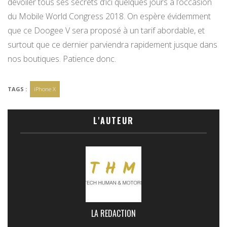
dévoiler tous ses secrets d’ici quelques jours à l’occasion
du Mobile World Congress 2018. On espère évidemment
que ce Doogee V sera proposé à un tarif abordable, et
surtout que ce dernier parviendra rapidement jusque dans
nos boutiques. Patience donc.
TAGS :
iPhone X
L'AUTEUR
LA REDACTION