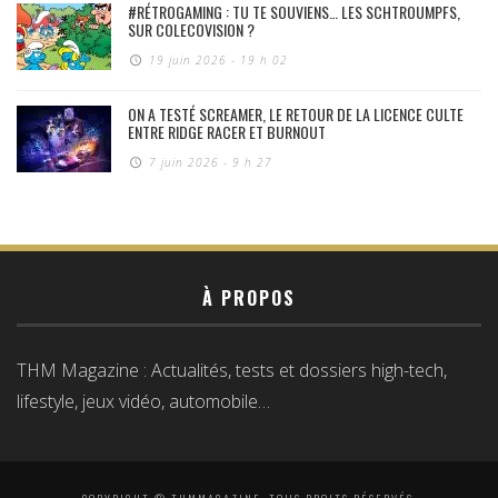
#RÉTROGAMING : TU TE SOUVIENS… LES SCHTROUMPFS,
SUR COLECOVISION ?
19 juin 2026 - 19 h 02
ON A TESTÉ SCREAMER, LE RETOUR DE LA LICENCE CULTE
ENTRE RIDGE RACER ET BURNOUT
7 juin 2026 - 9 h 27
À PROPOS
THM Magazine : Actualités, tests et dossiers high-tech,
lifestyle, jeux vidéo, automobile…