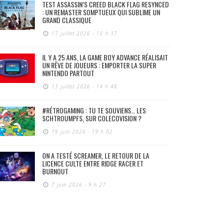
TEST ASSASSIN’S CREED BLACK FLAG RESYNCED
: UN REMASTER SOMPTUEUX QUI SUBLIME UN
GRAND CLASSIQUE
17 juillet 2026 - 10 h 37
IL Y A 25 ANS, LA GAME BOY ADVANCE RÉALISAIT
UN RÊVE DE JOUEURS : EMPORTER LA SUPER
NINTENDO PARTOUT
13 juillet 2026 - 14 h 48
#RÉTROGAMING : TU TE SOUVIENS… LES
SCHTROUMPFS, SUR COLECOVISION ?
19 juin 2026 - 19 h 02
ON A TESTÉ SCREAMER, LE RETOUR DE LA
LICENCE CULTE ENTRE RIDGE RACER ET
BURNOUT
7 juin 2026 - 9 h 27