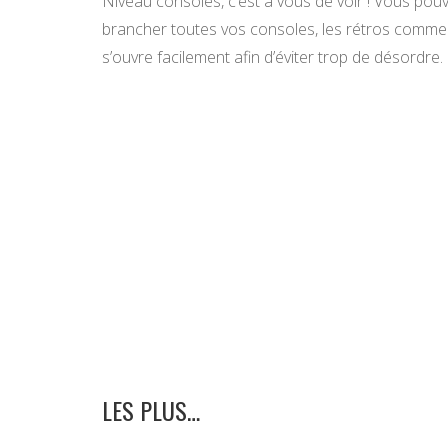
Niveau consoles, c’est à vous de voir ! Vous po
brancher toutes vos consoles, les rétros comme 
s’ouvre facilement afin d’éviter trop de désordre.
LES PLUS…