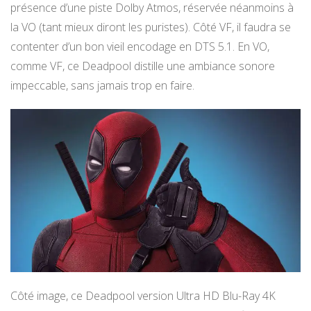
présence d’une piste Dolby Atmos, réservée néanmoins à
la VO (tant mieux diront les puristes). Côté VF, il faudra se
contenter d’un bon vieil encodage en DTS 5.1. En VO,
comme VF, ce Deadpool distille une ambiance sonore
impeccable, sans jamais trop en faire.
Côté image, ce Deadpool version Ultra HD Blu-Ray 4K