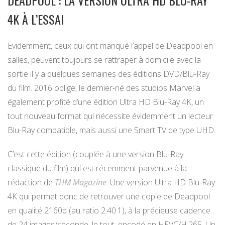
DEADPOOL : LA VERSION ULTRA HD BLU-RAY
4K À L’ESSAI
Evidemment, ceux qui ont manqué l’appel de Deadpool en
salles, peuvent toujours se rattraper à domicile avec la
sortie il y a quelques semaines des éditions DVD/Blu-Ray
du film. 2016 oblige, le dernier-né des studios Marvel a
également profité d’une édition Ultra HD Blu-Ray 4K, un
tout nouveau format qui nécessite évidemment un lecteur
Blu-Ray compatible, mais aussi une Smart TV de type UHD.
C’est cette édition (couplée à une version Blu-Ray
classique du film) qui est récemment parvenue à la
rédaction de
THM Magazine
. Une version Ultra HD Blu-Ray
4K qui permet donc de retrouver une copie de Deadpool
en qualité 2160p (au ratio 2.40:1), à la précieuse cadence
de 24 images/seconde, le tout, encodé en HEVC/H.265. Un