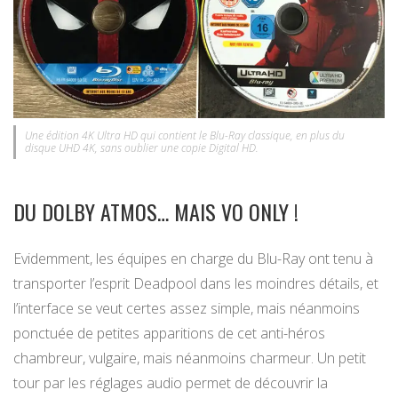
Une édition 4K Ultra HD qui contient le Blu-Ray classique, en plus du
disque UHD 4K, sans oublier une copie Digital HD.
DU DOLBY ATMOS… MAIS VO ONLY !
Evidemment, les équipes en charge du Blu-Ray ont tenu à
transporter l’esprit Deadpool dans les moindres détails, et
l’interface se veut certes assez simple, mais néanmoins
ponctuée de petites apparitions de cet anti-héros
chambreur, vulgaire, mais néanmoins charmeur. Un petit
tour par les réglages audio permet de découvrir la