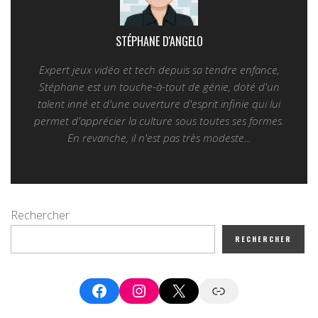
STÉPHANE D'ANGELO
Expert jeux vidéo et tech depuis sa tendre enfance,
Stéphane est un touche-à-tout de génie, doté d'un
talent inné et d'une ouverture d'esprit infinie qui lui
permet d'apprécier la culture sous toutes ses formes.
En revanche, il n'est pas très modeste...
Rechercher
RECHERCHER
Facebook
Instagram
X
Google News