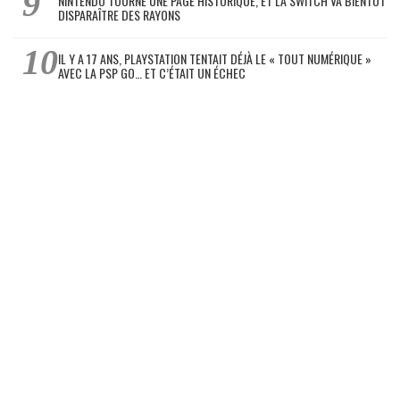
NINTENDO TOURNE UNE PAGE HISTORIQUE, ET LA SWITCH VA BIENTÔT
DISPARAÎTRE DES RAYONS
IL Y A 17 ANS, PLAYSTATION TENTAIT DÉJÀ LE « TOUT NUMÉRIQUE »
AVEC LA PSP GO… ET C’ÉTAIT UN ÉCHEC