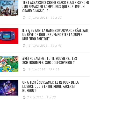
TEST ASSASSIN’S CREED BLACK FLAG RESYNCED
: UN REMASTER SOMPTUEUX QUI SUBLIME UN
GRAND CLASSIQUE
17 juillet 2026 - 10 h 37
IL Y A 25 ANS, LA GAME BOY ADVANCE RÉALISAIT
UN RÊVE DE JOUEURS : EMPORTER LA SUPER
NINTENDO PARTOUT
13 juillet 2026 - 14 h 48
#RÉTROGAMING : TU TE SOUVIENS… LES
SCHTROUMPFS, SUR COLECOVISION ?
19 juin 2026 - 19 h 02
ON A TESTÉ SCREAMER, LE RETOUR DE LA
LICENCE CULTE ENTRE RIDGE RACER ET
BURNOUT
7 juin 2026 - 9 h 27