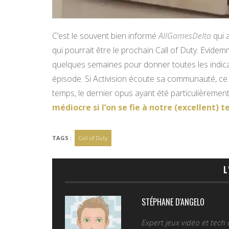
C’est le souvent bien informé
AllGamesDelta
qui 
qui pourrait être le prochain Call of Duty. Evidem
quelques semaines pour donner toutes les indicat
épisode. Si Activision écoute sa communauté, ce 
temps, le dernier opus ayant été particulièrement 
médiocre si l’on se fie à notre (excellent) 
TAGS :
Call of Duty
L
STÉPHANE D'ANGELO
Expert jeux vidéo et tech