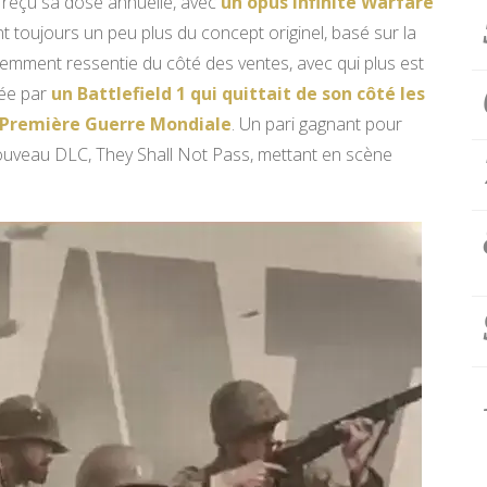
 reçu sa dose annuelle, avec
un opus Infinite Warfare
nt toujours un peu plus du concept originel, basé sur la
demment ressentie du côté des ventes, avec qui plus est
née par
un Battlefield 1 qui quittait de son côté les
a Première Guerre Mondiale
. Un pari gagnant pour
nouveau DLC, They Shall Not Pass, mettant en scène