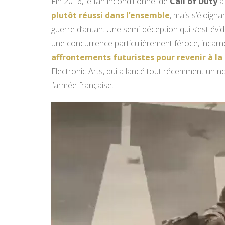
Fin 2016, le fan inconditionnel de
Call of Duty
a
plutôt réussi dans l’ensemble
, mais s’éloigna
guerre d’antan. Une semi-déception qui s’est évi
une concurrence particulièrement féroce, incar
affrontements futuristes pour revenir à l
Electronic Arts, qui a lancé tout récemment un 
l’armée française.