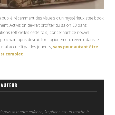
a publié récemment des visuels d’un mystérieux steelbook
ment, Activision devrait profiter du salon E3 dans
ions (officielles cette fois) concernant ce nouvel
prochain opus devrait fort logiquement revenir dans le
mal accueilli par les joueurs,
sans pour autant être
test complet
.
'AUTEUR
 depuis sa tendre enfance, Stéphane est un touche-à-