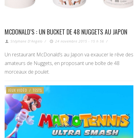
MCDONALD’S : UN BUCKET DE 48 NUGGETS AU JAPON
Stéphane D'Angelo
/
24 novembre 2015 - 15 h 56
/
Un restaurant McDonald’s au Japon va exaucer le rêve des
amateurs de Nuggets, en proposant une boîte de 48
morceaux de poulet.
JEUX VIDÉO
/
TESTS