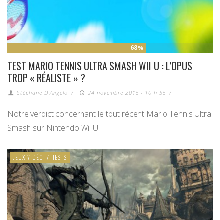
68
%
TEST MARIO TENNIS ULTRA SMASH WII U : L’OPUS
TROP « RÉALISTE » ?
Stéphane D'Angelo
/
24 novembre 2015 - 10 h 55
/
Notre verdict concernant le tout récent Mario Tennis Ultra
Smash sur Nintendo Wii U.
JEUX VIDÉO
/
TESTS