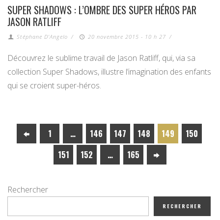
SUPER SHADOWS : L’OMBRE DES SUPER HÉROS PAR
JASON RATLIFF
Stéphane D'Angelo
/
20 novembre 2015 - 10 h 27
/
Découvrez le sublime travail de Jason Ratliff, qui, via sa
collection Super Shadows, illustre l’imagination des enfants
qui se croient super-héros.
1
…
146
147
148
149
150
151
152
…
165
Rechercher
RECHERCHER