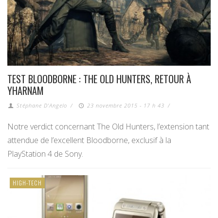
TEST BLOODBORNE : THE OLD HUNTERS, RETOUR À
YHARNAM
Stéphane D'Angelo
/
23 novembre 2015 - 17 h 43
/
Notre verdict concernant The Old Hunters, l’extension tant
attendue de l’excellent Bloodborne, exclusif à la
PlayStation 4 de Sony.
HIGH-TECH