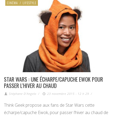
CINÉMA
/
LIFESTYLE
STAR WARS : UNE ÉCHARPE/CAPUCHE EWOK POUR
PASSER L’HIVER AU CHAUD
Stéphane D'Angelo
/
23 novembre 2015 - 12 h 29
/
Think Geek propose aux fans de Star Wars cette
écharpe/capuche Ewok, pour passer l’hiver au chaud de