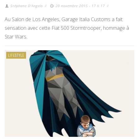
Stéphane D'Angelo
/
20 novembre 2015 - 17 h 17
/
Au Salon de Los Angeles, Garage Italia Customs a fait
sensation avec cette Fiat 500 Stormtrooper, hommage à
Star Wars.
LIFESTYLE