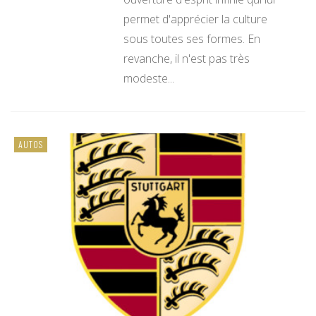
permet d'apprécier la culture
sous toutes ses formes. En
revanche, il n'est pas très
modeste...
AUTOS