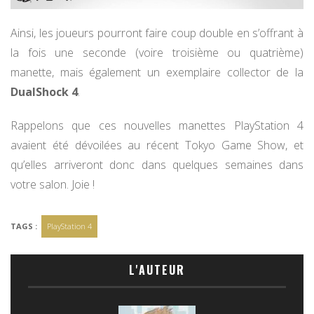
Ainsi, les joueurs pourront faire coup double en s’offrant à
la fois une seconde (voire troisième ou quatrième)
manette, mais également un exemplaire collector de la
DualShock 4
.
Rappelons que ces nouvelles manettes PlayStation 4
avaient été dévoilées au récent Tokyo Game Show, et
qu’elles arriveront donc dans quelques semaines dans
votre salon. Joie !
TAGS :
PlayStation 4
L'AUTEUR