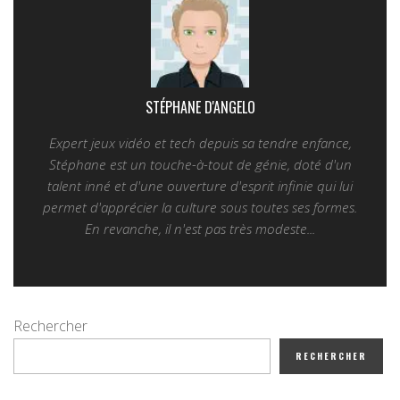
STÉPHANE D'ANGELO
Expert jeux vidéo et tech depuis sa tendre enfance,
Stéphane est un touche-à-tout de génie, doté d'un
talent inné et d'une ouverture d'esprit infinie qui lui
permet d'apprécier la culture sous toutes ses formes.
En revanche, il n'est pas très modeste...
Rechercher
RECHERCHER