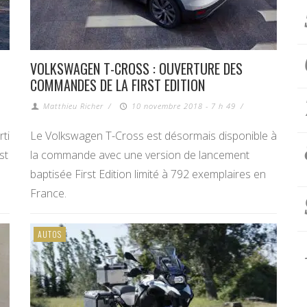
VOLKSWAGEN T-CROSS : OUVERTURE DES
COMMANDES DE LA FIRST EDITION
Matthieu Richer
/
10 novembre 2018 - 7 h 49
/
rti
Le Volkswagen T-Cross est désormais disponible à
st
la commande avec une version de lancement
baptisée First Edition limité à 792 exemplaires en
France.
AUTOS