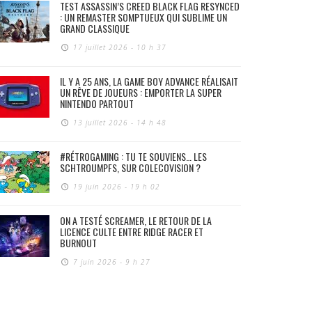
TEST ASSASSIN’S CREED BLACK FLAG RESYNCED
: UN REMASTER SOMPTUEUX QUI SUBLIME UN
GRAND CLASSIQUE
17 juillet 2026 - 10 h 37
IL Y A 25 ANS, LA GAME BOY ADVANCE RÉALISAIT
UN RÊVE DE JOUEURS : EMPORTER LA SUPER
NINTENDO PARTOUT
13 juillet 2026 - 14 h 48
#RÉTROGAMING : TU TE SOUVIENS… LES
SCHTROUMPFS, SUR COLECOVISION ?
19 juin 2026 - 19 h 02
ON A TESTÉ SCREAMER, LE RETOUR DE LA
LICENCE CULTE ENTRE RIDGE RACER ET
BURNOUT
7 juin 2026 - 9 h 27