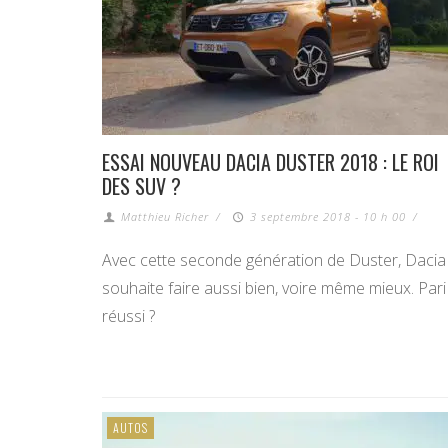
ESSAI NOUVEAU DACIA DUSTER 2018 : LE ROI
DES SUV ?
Matthieu Richer
/
3 septembre 2018 - 10 h 00
/
Avec cette seconde génération de Duster, Dacia
souhaite faire aussi bien, voire même mieux. Pari
réussi ?
AUTOS