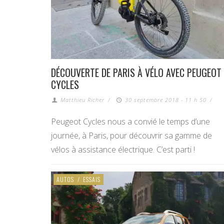
DÉCOUVERTE DE PARIS À VÉLO AVEC PEUGEOT
CYCLES
Matthieu Richer
/
30 septembre 2018 - 11 h 50
/
Peugeot Cycles nous a convié le temps d’une
journée, à Paris, pour découvrir sa gamme de
vélos à assistance électrique. C’est parti !
AUTOS
/
ESSAIS