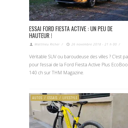
ESSAI FORD FIESTA ACTIVE : UN PEU DE
HAUTEUR !
Matthieu Richer
/
26 novembre 2018 - 21 h 00
/
Véritable SUV ou baroudeuse des villes ? C’est pa
pour l’essai de la Ford Fiesta Active Plus EcoBoo
140 ch sur THM Magazine.
AUTOS
/
ESSAIS
/
LIFESTYLE