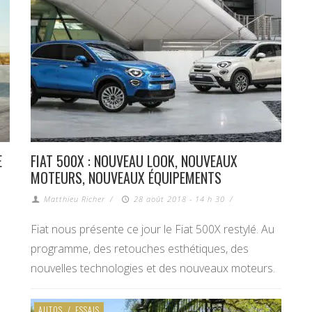
E
FIAT 500X : NOUVEAU LOOK, NOUVEAUX
MOTEURS, NOUVEAUX ÉQUIPEMENTS
Matthieu Richer
/
28 août 2018 - 14 h 30
/
Fiat nous présente ce jour le Fiat 500X restylé. Au
programme, des retouches esthétiques, des
nouvelles technologies et des nouveaux moteurs.
AUTOS
/
ESSAIS