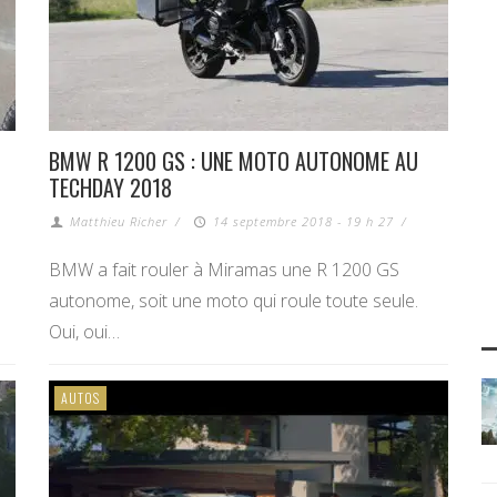
BMW R 1200 GS : UNE MOTO AUTONOME AU
TECHDAY 2018
Matthieu Richer
/
14 septembre 2018 - 19 h 27
/
BMW a fait rouler à Miramas une R 1200 GS
autonome, soit une moto qui roule toute seule.
Oui, oui…
AUTOS