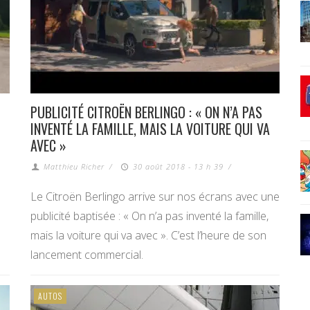
PUBLICITÉ CITROËN BERLINGO : « ON N’A PAS
INVENTÉ LA FAMILLE, MAIS LA VOITURE QUI VA
AVEC »
Matthieu Richer
/
30 août 2018 - 13 h 39
/
Le Citroën Berlingo arrive sur nos écrans avec une
publicité baptisée : « On n’a pas inventé la famille,
mais la voiture qui va avec ». C’est l’heure de son
lancement commercial.
AUTOS