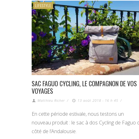
LIFESTYLE
SAC FAGUO CYCLING, LE COMPAGNON DE VOS
VOYAGES
Matthieu Richer
/
13 août 2018 - 16 h 45
/
En cette période estivale, nous testons un
nouveau produit : le sac à dos Cycling de Faguo 
côté de l’Andalousie.