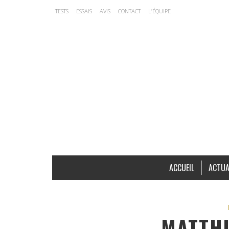
TESTS
ESSAIS
AVIS
CONTACT
L’ÉQUIPE
ACCUEIL
ACTUA
MATTHI