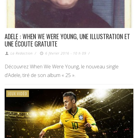
ADELE : WHEN WE WERE YOUNG, UNE ILLUSTRATION ET
UNE ÉCOUTE GRATUITE
La Redaction
/
6 février 2016 - 10 h 09
/
Découvrez When We Were Young, le nouveau single
d’Adele, tiré de son album « 25 ».
JEUX VIDÉO