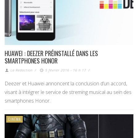
HUAWEI : DEEZER PRÉINSTALLÉ DANS LES
SMARTPHONES HONOR
La Redaction
/
5 février 2016 - 16 h 17
/
Deezer et Huawei annoncent la conclusion d’un accord,
visant à intégrer le service de streming musical au sein des
smartphones Honor.
CINÉMA