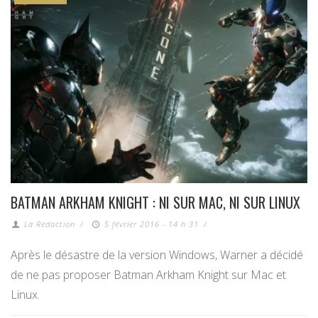
BATMAN ARKHAM KNIGHT : NI SUR MAC, NI SUR LINUX
La Redaction
/
5 février 2016 - 14 h 31
/
Après le désastre de la version Windows, Warner a décidé
de ne pas proposer Batman Arkham Knight sur Mac et
Linux.