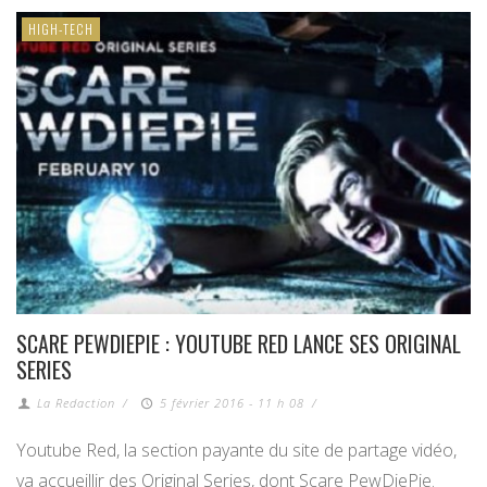
HIGH-TECH
SCARE PEWDIEPIE : YOUTUBE RED LANCE SES ORIGINAL
SERIES
La Redaction
/
5 février 2016 - 11 h 08
/
Youtube Red, la section payante du site de partage vidéo,
va accueillir des Original Series, dont Scare PewDiePie.