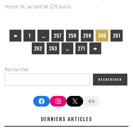
Honor 5X, au tarif de 229 euros.
1
…
257
258
259
260
261
262
263
…
271
Rechercher
RECHERCHER
Facebook
Instagram
X
Google News
DERNIERS ARTICLES