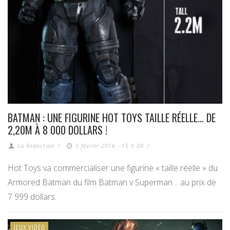
BATMAN : UNE FIGURINE HOT TOYS TAILLE RÉELLE… DE
2,20M À 8 000 DOLLARS !
La Redaction
/
5 février 2016 - 15 h 04
/
Hot Toys va commercialiser une figurine « taille réelle » du
Armored Batman du film Batman v Superman… au prix de
7 999 dollars.
JEUX VIDÉO