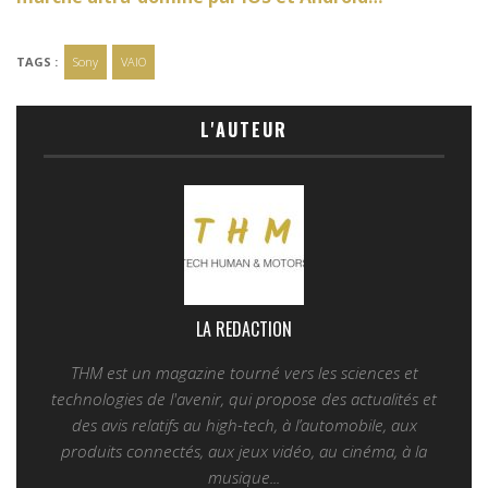
TAGS :
Sony
VAIO
L'AUTEUR
LA REDACTION
THM est un magazine tourné vers les sciences et
technologies de l'avenir, qui propose des actualités et
des avis relatifs au high-tech, à l’automobile, aux
produits connectés, aux jeux vidéo, au cinéma, à la
musique...