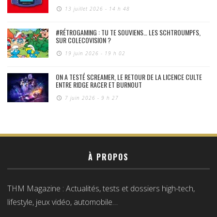
13 juillet 2026 - 14 h 48
#RÉTROGAMING : TU TE SOUVIENS… LES SCHTROUMPFS,
SUR COLECOVISION ?
19 juin 2026 - 19 h 02
ON A TESTÉ SCREAMER, LE RETOUR DE LA LICENCE CULTE
ENTRE RIDGE RACER ET BURNOUT
7 juin 2026 - 9 h 27
À PROPOS
THM Magazine : Actualités, tests et dossiers high-tech,
lifestyle, jeux vidéo, automobile…