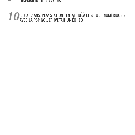
DISPARAÎTRE DES RAYONS
IL Y A 17 ANS, PLAYSTATION TENTAIT DÉJÀ LE « TOUT NUMÉRIQUE »
AVEC LA PSP GO… ET C’ÉTAIT UN ÉCHEC