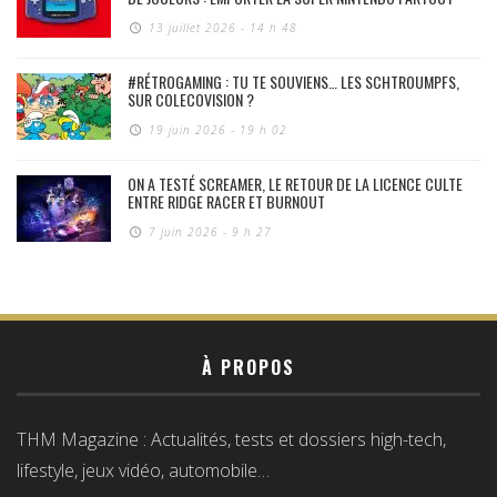
13 juillet 2026 - 14 h 48
#RÉTROGAMING : TU TE SOUVIENS… LES SCHTROUMPFS,
SUR COLECOVISION ?
19 juin 2026 - 19 h 02
ON A TESTÉ SCREAMER, LE RETOUR DE LA LICENCE CULTE
ENTRE RIDGE RACER ET BURNOUT
7 juin 2026 - 9 h 27
À PROPOS
THM Magazine : Actualités, tests et dossiers high-tech,
lifestyle, jeux vidéo, automobile…