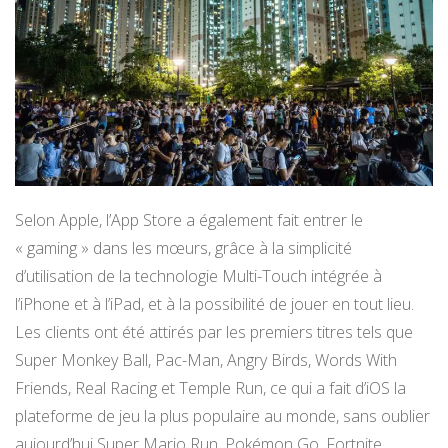
Selon Apple, l’App Store a également fait entrer le
« gaming » dans les mœurs, grâce à la simplicité
d’utilisation de la technologie Multi-Touch intégrée à
l’iPhone et à l’iPad, et à la possibilité de jouer en tout lieu.
Les clients ont été attirés par les premiers titres tels que
Super Monkey Ball, Pac-Man, Angry Birds, Words With
Friends, Real Racing et Temple Run, ce qui a fait d’iOS la
plateforme de jeu la plus populaire au monde, sans oublier
aujourd’hui Super Mario Run, Pokémon Go, Fortnite…