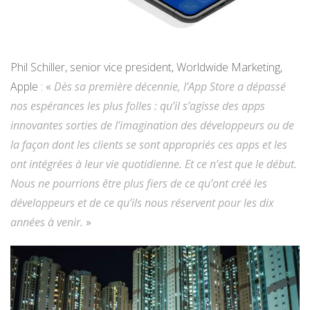
Phil Schiller, senior vice president, Worldwide Marketing,
Apple : «
Dès sa première décennie, l’App Store a dépassé
nos espérances les plus folles : qu’il s’agisse des apps
innovantes sorties de l’imagination des développeurs ou de
la façon dont les clients se sont appropriés ces apps et les
ont intégrées à leur vie quotidienne. Et ce n’est que le début.
Nous ne pourrions être plus fiers de ce qu’ont créé les
développeurs et de ce qu’ils nous réservent pour les dix
années à venir.
»