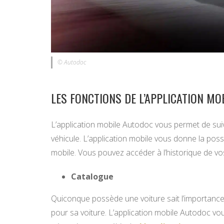
© Autodoc
LES FONCTIONS DE L’APPLICATION M
L’application mobile Autodoc vous permet de suiv
véhicule. L’application mobile vous donne la poss
mobile. Vous pouvez accéder à l’historique de 
Catalogue
Quiconque possède une voiture sait l’importance 
pour sa voiture. L’application mobile Autodoc vo