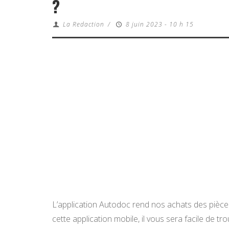
?
La Redaction
/
8 juin 2023 - 10 h 15
L’application Autodoc rend nos achats des pièces
cette application mobile, il vous sera facile de t