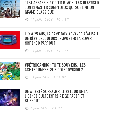
TEST ASSASSIN’S CREED BLACK FLAG RESYNCED
: UN REMASTER SOMPTUEUX QUI SUBLIME UN
GRAND CLASSIQUE
17 juillet 2026 - 10 h 37
IL Y A 25 ANS, LA GAME BOY ADVANCE RÉALISAIT
UN RÊVE DE JOUEURS : EMPORTER LA SUPER
NINTENDO PARTOUT
13 juillet 2026 - 14 h 48
#RÉTROGAMING : TU TE SOUVIENS… LES
SCHTROUMPFS, SUR COLECOVISION ?
19 juin 2026 - 19 h 02
ON A TESTÉ SCREAMER, LE RETOUR DE LA
LICENCE CULTE ENTRE RIDGE RACER ET
BURNOUT
7 juin 2026 - 9 h 27