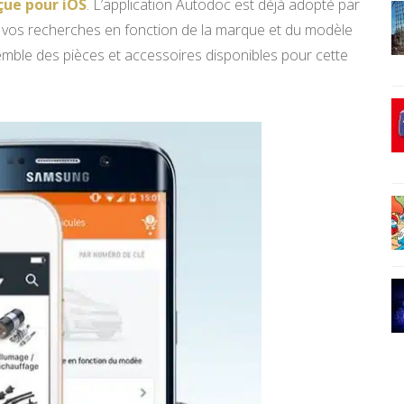
çue pour iOS
. L’application Autodoc est déjà adopté par
 vos recherches en fonction de la marque et du modèle
nsemble des pièces et accessoires disponibles pour cette