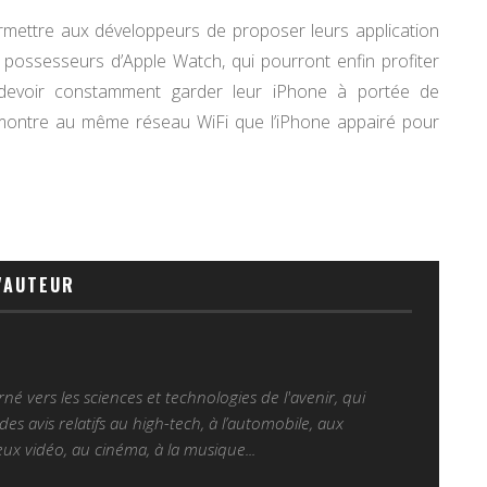
 permettre aux développeurs de proposer leurs application
s possesseurs d’Apple Watch, qui pourront enfin profiter
 devoir constamment garder leur iPhone à portée de
montre au même réseau WiFi que l’iPhone appairé pour
'AUTEUR
é vers les sciences et technologies de l'avenir, qui
es avis relatifs au high-tech, à l’automobile, aux
ux vidéo, au cinéma, à la musique...