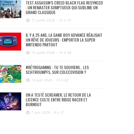
TEST ASSASSIN’S CREED BLACK FLAG RESYNCED
: UN REMASTER SOMPTUEUX QUI SUBLIME UN
GRAND CLASSIQUE
17 juillet 2026 - 10 h 37
IL Y A 25 ANS, LA GAME BOY ADVANCE RÉALISAIT
UN RÊVE DE JOUEURS : EMPORTER LA SUPER
NINTENDO PARTOUT
13 juillet 2026 - 14 h 48
#RÉTROGAMING : TU TE SOUVIENS… LES
SCHTROUMPFS, SUR COLECOVISION ?
19 juin 2026 - 19 h 02
ON A TESTÉ SCREAMER, LE RETOUR DE LA
LICENCE CULTE ENTRE RIDGE RACER ET
BURNOUT
7 juin 2026 - 9 h 27