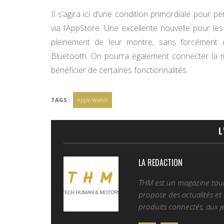
Il s’agira ici d’une condition primordiale pour
via l’AppStore. Une excellente nouvelle pour le
pleinement de leur montre, sans forcément
Bluetooth. On pourra également connecter la 
bénéficier de certaines fonctionnalités.
TAGS :
Apple Watch
L
LA REDACTION
THM est un magazine tourn
propose des actualités et d
produits connectés, aux je