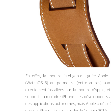
En effet, la montre intelligente signée Apple
(WatchOS 3) qui permettra (entre autres) aux a
directement installées sur la montre d’Apple, e
support du moindre iPhone. Les développeurs ava
des applications autonomes, mais Apple a décidé
devront être natives, et ce, dès le 1er juin 2016.