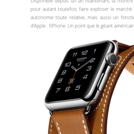
Disponible depuis un an maintenant, la montre
pour autant toutefois faire exploser le marché 
autonomie toute relative, mais aussi un fonc
d’Apple : l’iPhone. Un point que le géant américain