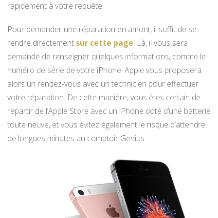
rapidement à votre requête.
Pour demander une réparation en amont, il suffit de se
rendre directement
sur cette page
. Là, il vous sera
demandé de renseigner quelques informations, comme le
numéro de série de votre iPhone. Apple vous proposera
alors un rendez-vous avec un technicien pour effectuer
votre réparation. De cette manière, vous êtes certain de
repartir de l’Apple Store avec un iPhone doté d’une batterie
toute neuve, et vous évitez également le risque d’attendre
de longues minutes au comptoir Genius.