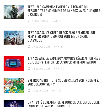
TEST HALO CAMPAIGN EVOLVED : LE REMAKE QUI
RESSUSCITE LE MONUMENT DE LA XBOX, AVEC QUELQUES
CICATRICES
4 août 2026 - 10 h 17
TEST ASSASSIN’S CREED BLACK FLAG RESYNCED : UN
REMASTER SOMPTUEUX QUI SUBLIME UN GRAND
CLASSIQUE
17 juillet 2026 - 10 h 37
IL Y A 25 ANS, LA GAME BOY ADVANCE RÉALISAIT UN RÊVE
DE JOUEURS : EMPORTER LA SUPER NINTENDO PARTOUT
13 juillet 2026 - 14 h 48
#RÉTROGAMING : TU TE SOUVIENS… LES SCHTROUMPFS,
SUR COLECOVISION ?
19 juin 2026 - 19 h 02
ON A TESTÉ SCREAMER, LE RETOUR DE LA LICENCE CULTE
ENTRE RIDGE RACER ET BURNOUT