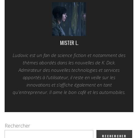
MISTER L.
Ludovic est un fan de science fiction et notamment des
thèmes abordés dans les nouvelles de K. Dick.
Admirateur des nouvelles technologies et services
apportés à l'utilisateur, il reste en veille sur les
innovations et s'affiche également en tant
qu'entrepreneur. Il aime le bon café et les automobiles.
Rechercher
RECHERCHER