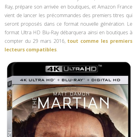
Ray, prépare son arrivée en boutiques, et Amazon France
vient de lancer les précommandes des premiers titres qui
seront proposés dans ce format nouvelle génération. Le
format Ultra HD Blu-Ray débarquera ainsi en boutiques à
compter du 29 mars 2016,
tout comme les premiers
lecteurs compatibles
.