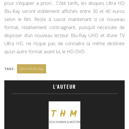
pour s’équiper a priori… Côté tarifs, les disques Ultra HD
Blu-Ray seront visiblement affichés entre 30 et 40 euros
selon le film. Reste à savoir maintenant si ce nouveau
format, relativement contraignant, puisqu’il nécessite de
disposer d’un nouveau lecteur Blu-Ray UHD et d’une TV
Ultra HD, ne risque pas de connaitre la même destinée
qu’un autre format avant lui, le HD-DVD…
TAGS :
Ultra HD Blu-Ray
L'AUTEUR