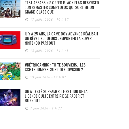
TEST ASSASSIN’S CREED BLACK FLAG RESYNCED
: UN REMASTER SOMPTUEUX QUI SUBLIME UN
GRAND CLASSIQUE
17 juillet 2026 - 10 h 37
IL Y A 25 ANS, LA GAME BOY ADVANCE RÉALISAIT
UN RÊVE DE JOUEURS : EMPORTER LA SUPER
NINTENDO PARTOUT
13 juillet 2026 - 14 h 48
#RÉTROGAMING : TU TE SOUVIENS… LES
SCHTROUMPFS, SUR COLECOVISION ?
19 juin 2026 - 19 h 02
ON A TESTÉ SCREAMER, LE RETOUR DE LA
LICENCE CULTE ENTRE RIDGE RACER ET
BURNOUT
7 juin 2026 - 9 h 27