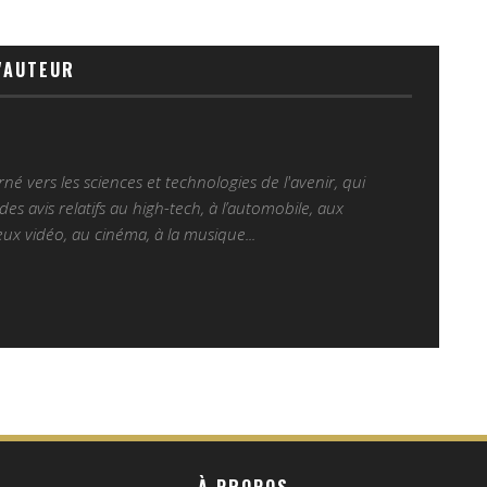
'AUTEUR
é vers les sciences et technologies de l'avenir, qui
es avis relatifs au high-tech, à l’automobile, aux
ux vidéo, au cinéma, à la musique...
À PROPOS