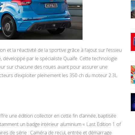
 et la réactivité de la sportive grâce à l’ajout sur l’essieu
é, développé par le spécialiste Quaife. Cette technologie
teur sur chacune des roues avant pour assurer une
cteurs d’exploiter pleinement les 350 ch du moteur 2.3L
re une édition collector en cette fin d’année, baptisée
notamment un badge intérieur aluminium « Last Edition 1 of
es de série : Caméra de recul, entrée et démarrage