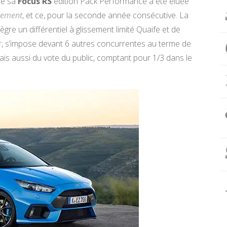
ue sa
Focus RS
édition Pack Performance a été éluée
pement
, et ce, pour la seconde année consécutive. La
gre un différentiel à glissement limité Quaife et de
ur, s’impose devant 6 autres concurrentes au terme de
 mais aussi du vote du public, comptant pour 1/3 dans le