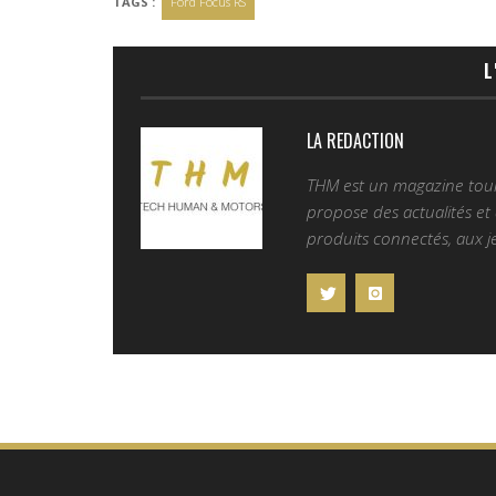
TAGS :
Ford Focus RS
L
LA REDACTION
THM est un magazine tourn
propose des actualités et d
produits connectés, aux je