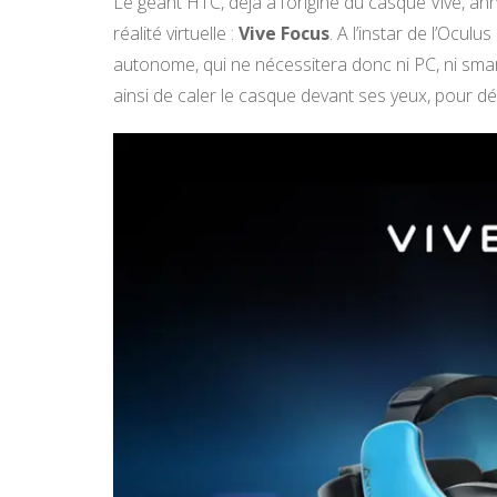
Le géant HTC, déjà à l’origine du casque Vive, an
réalité virtuelle :
Vive Focus
. A l’instar de l’Ocul
autonome, qui ne nécessitera donc ni PC, ni smart
ainsi de caler le casque devant ses yeux, pour dé