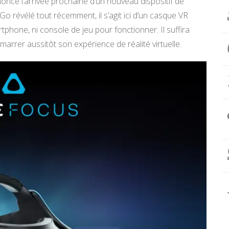
nonce l’arrivée prochaine d’un nouveau dispositif de
us Go révélé tout récemment, il s’agit ici d’un casque VR
phone, ni console de jeu pour fonctionner. Il suffira
marrer aussitôt son expérience de réalité virtuelle.