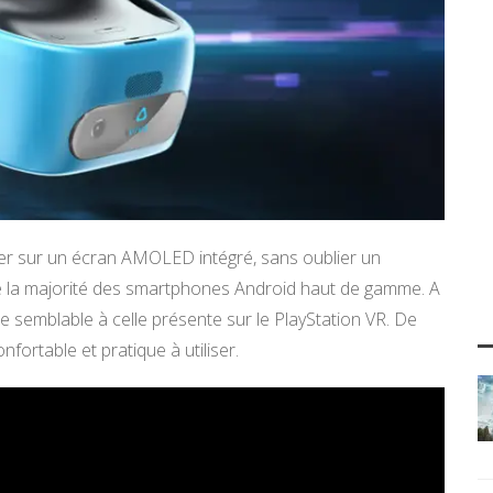
er sur un écran AMOLED intégré, sans oublier un
 la majorité des smartphones Android haut de gamme. A
te semblable à celle présente sur le PlayStation VR. De
fortable et pratique à utiliser.