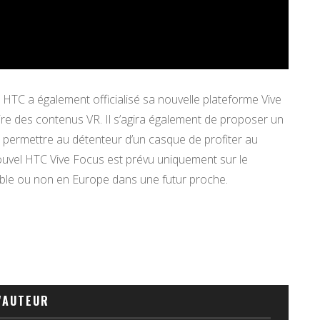
HTC a également officialisé sa nouvelle plateforme Vive
ire des contenus VR. Il s’agira également de proposer un
ur permettre au détenteur d’un casque de profiter au
 nouvel HTC Vive Focus est prévu uniquement sur le
ponible ou non en Europe dans une futur proche.
'AUTEUR