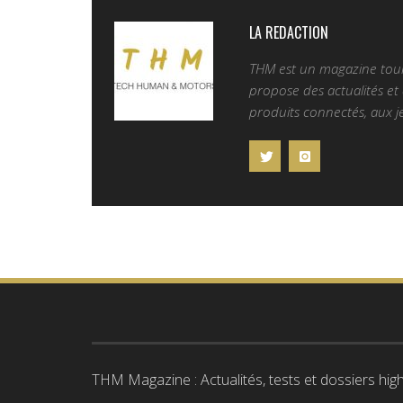
LA REDACTION
THM est un magazine tourn
propose des actualités et d
produits connectés, aux je
THM Magazine : Actualités, tests et dossiers high-