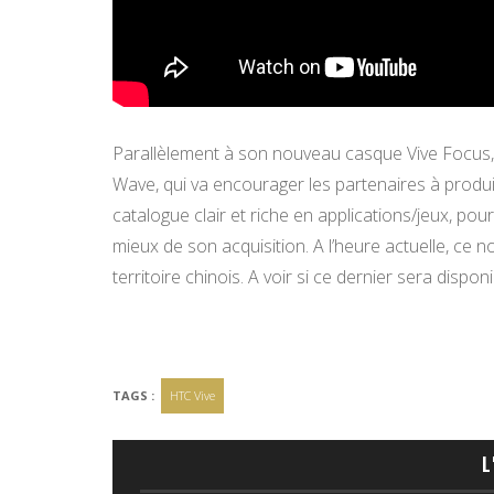
Parallèlement à son nouveau casque Vive Focus, 
Wave, qui va encourager les partenaires à produ
catalogue clair et riche en applications/jeux, po
mieux de son acquisition. A l’heure actuelle, ce
territoire chinois. A voir si ce dernier sera dis
TAGS :
HTC Vive
L