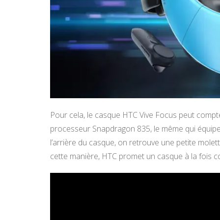
Pour cela, le casque HTC Vive Focus peut compt
processeur Snapdragon 835, le même qui équipe
l’arrière du casque, on retrouve une petite molet
cette manière, HTC promet un casque à la fois con