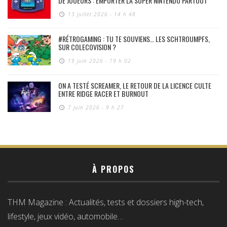
DE JOUEURS : EMPORTER LA SUPER NINTENDO PARTOUT
13 juillet 2026 - 14 h 48
#RÉTROGAMING : TU TE SOUVIENS… LES SCHTROUMPFS,
SUR COLECOVISION ?
19 juin 2026 - 19 h 02
ON A TESTÉ SCREAMER, LE RETOUR DE LA LICENCE CULTE
ENTRE RIDGE RACER ET BURNOUT
7 juin 2026 - 9 h 27
À PROPOS
THM Magazine : Actualités, tests et dossiers high-tech,
lifestyle, jeux vidéo, automobile…