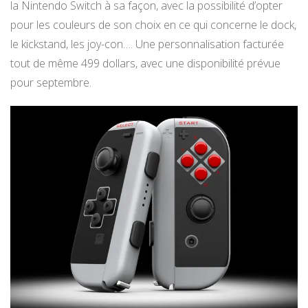
la Nintendo Switch à sa façon, avec la possibilité d’opter
pour les couleurs de son choix en ce qui concerne le dock,
le kickstand, les joy-con…. Une personnalisation facturée
tout de même 499 dollars, avec une disponibilité prévue
pour septembre.