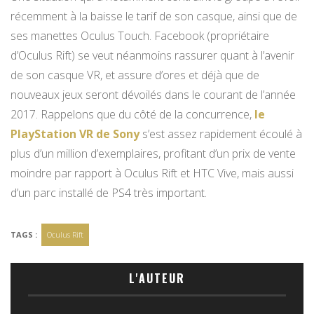
récemment à la baisse le tarif de son casque, ainsi que de
ses manettes Oculus Touch. Facebook (propriétaire
d’Oculus Rift) se veut néanmoins rassurer quant à l’avenir
de son casque VR, et assure d’ores et déjà que de
nouveaux jeux seront dévoilés dans le courant de l’année
2017. Rappelons que du côté de la concurrence,
le
PlayStation VR de Sony
s’est assez rapidement écoulé à
plus d’un million d’exemplaires, profitant d’un prix de vente
moindre par rapport à Oculus Rift et HTC Vive, mais aussi
d’un parc installé de PS4 très important.
TAGS :
Oculus Rift
L'AUTEUR