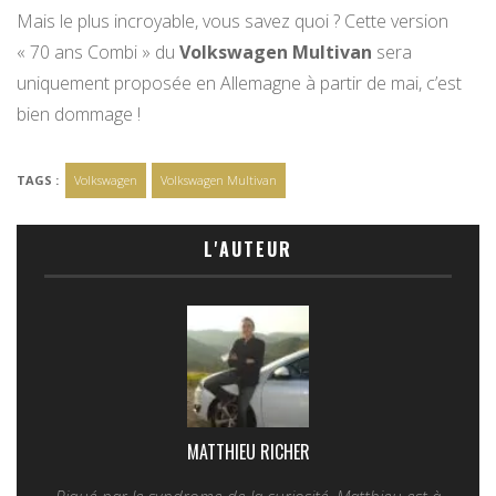
Mais le plus incroyable, vous savez quoi ? Cette version
« 70 ans Combi » du
Volkswagen Multivan
sera
uniquement proposée en Allemagne à partir de mai, c’est
bien dommage !
TAGS :
Volkswagen
Volkswagen Multivan
L'AUTEUR
MATTHIEU RICHER