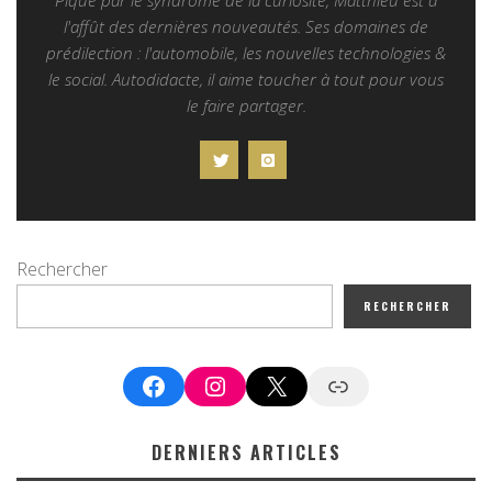
Piqué par le syndrome de la curiosité, Matthieu est à
l'affût des dernières nouveautés. Ses domaines de
prédilection : l'automobile, les nouvelles technologies &
le social. Autodidacte, il aime toucher à tout pour vous
le faire partager.
Rechercher
RECHERCHER
Facebook
Instagram
X
Google News
DERNIERS ARTICLES