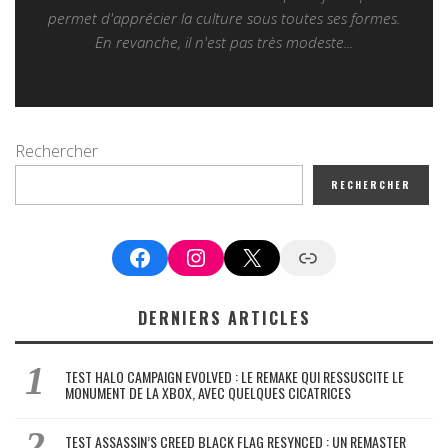
permet d'apprécier la culture sous toutes ses formes.
En revanche, il n'est pas très modeste...
Rechercher
RECHERCHER
Facebook
Instagram
X
Google News
DERNIERS ARTICLES
TEST HALO CAMPAIGN EVOLVED : LE REMAKE QUI RESSUSCITE LE
MONUMENT DE LA XBOX, AVEC QUELQUES CICATRICES
TEST ASSASSIN’S CREED BLACK FLAG RESYNCED : UN REMASTER