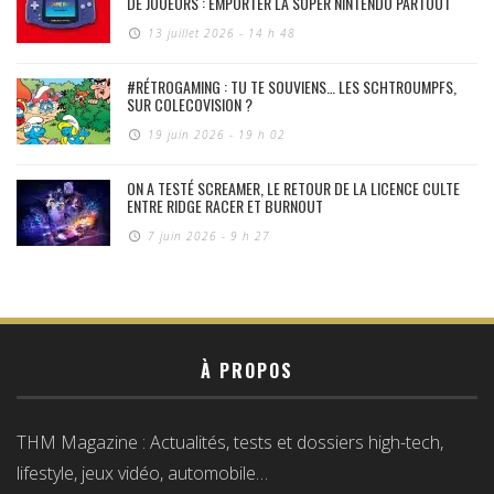
DE JOUEURS : EMPORTER LA SUPER NINTENDO PARTOUT
13 juillet 2026 - 14 h 48
#RÉTROGAMING : TU TE SOUVIENS… LES SCHTROUMPFS,
SUR COLECOVISION ?
19 juin 2026 - 19 h 02
ON A TESTÉ SCREAMER, LE RETOUR DE LA LICENCE CULTE
ENTRE RIDGE RACER ET BURNOUT
7 juin 2026 - 9 h 27
À PROPOS
THM Magazine : Actualités, tests et dossiers high-tech,
lifestyle, jeux vidéo, automobile…