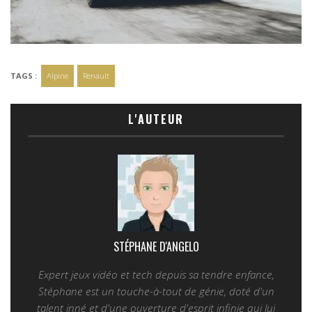
TAGS :
Alpine
Renault
L'AUTEUR
STÉPHANE D'ANGELO
Expert jeux vidéo et tech depuis sa tendre enfance,
Stéphane est un touche-à-tout de génie, doté d'un
talent inné et d'une ouverture d'esprit infinie qui lui