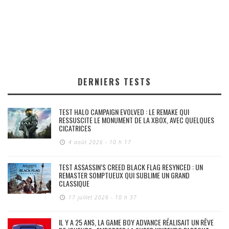
DERNIERS TESTS
TEST HALO CAMPAIGN EVOLVED : LE REMAKE QUI
RESSUSCITE LE MONUMENT DE LA XBOX, AVEC QUELQUES
CICATRICES
4 août 2026 - 10 h 17
TEST ASSASSIN’S CREED BLACK FLAG RESYNCED : UN
REMASTER SOMPTUEUX QUI SUBLIME UN GRAND
CLASSIQUE
17 juillet 2026 - 10 h 37
IL Y A 25 ANS, LA GAME BOY ADVANCE RÉALISAIT UN RÊVE