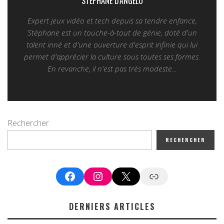
STÉPHANE D'ANGELO
Expert jeux vidéo et tech depuis sa tendre enfance,
Stéphane est un touche-à-tout de génie, doté d'un
talent inné et d'une ouverture d'esprit infinie qui lui
permet d'apprécier la culture sous toutes ses formes.
En revanche, il n'est pas très modeste...
Rechercher
RECHERCHER
Facebook
Instagram
X
Google News
DERNIERS ARTICLES