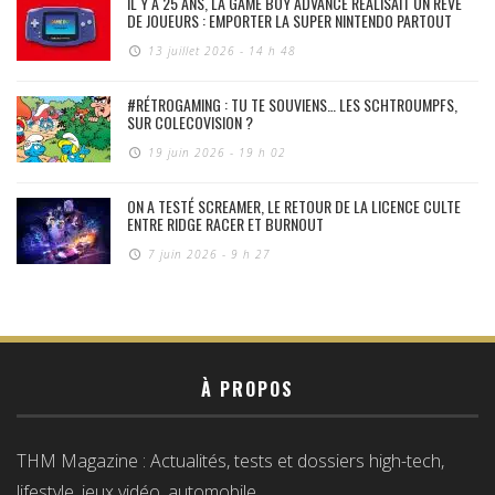
IL Y A 25 ANS, LA GAME BOY ADVANCE RÉALISAIT UN RÊVE
DE JOUEURS : EMPORTER LA SUPER NINTENDO PARTOUT
13 juillet 2026 - 14 h 48
#RÉTROGAMING : TU TE SOUVIENS… LES SCHTROUMPFS,
SUR COLECOVISION ?
19 juin 2026 - 19 h 02
ON A TESTÉ SCREAMER, LE RETOUR DE LA LICENCE CULTE
ENTRE RIDGE RACER ET BURNOUT
7 juin 2026 - 9 h 27
À PROPOS
THM Magazine : Actualités, tests et dossiers high-tech,
lifestyle, jeux vidéo, automobile…