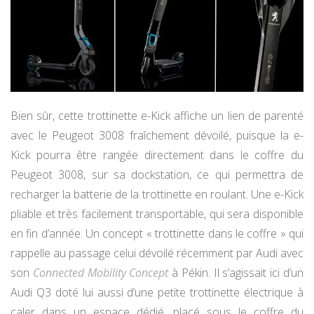
Bien sûr, cette trottinette e-Kick affiche un lien de parenté
avec le Peugeot 3008 fraîchement dévoilé, puisque la e-
Kick pourra être rangée directement dans le coffre du
Peugeot 3008, sur sa dockstation, ce qui permettra de
recharger la batterie de la trottinette en roulant. Une e-Kick
pliable et très facilement transportable, qui sera disponible
en fin d’année. Un concept « trottinette dans le coffre » qui
rappelle au passage celui dévoilé récemment par Audi avec
son
Connected Mobility Concept
à Pékin. Il s’agissait ici d’un
Audi Q3 doté lui aussi d’une petite trottinette électrique à
caler dans un espace dédié, placé sous le coffre du