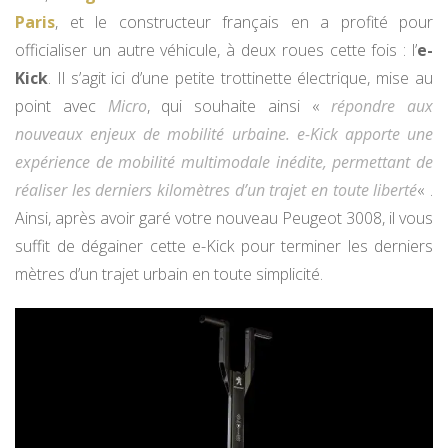
Paris
, et le constructeur français en a profité pour
officialiser un autre véhicule, à deux roues cette fois : l’
e-
Kick
. Il s’agit ici d’une petite trottinette électrique, mise au
point avec
Micro
, qui souhaite ainsi «
répondre aux
nouveaux enjeux de mobilité urbaine. e-Kick apporte une
expérience de mobilité multimodale inédite, permettant de
réaliser les derniers kilomètres d’un trajet en toute liberté
« .
Ainsi, après avoir garé votre nouveau Peugeot 3008, il vous
suffit de dégainer cette e-Kick pour terminer les derniers
mètres d’un trajet urbain en toute simplicité.