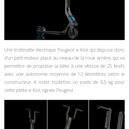
Une trottinette électrique Peugeot e-Kick qui dispose donc
d’un petit moteur placé au niveau de la roue arrière, qui va
permettre de propulser la bête à une vitesse de 25 km/h,
avec une autonomie moyenne de 12 kilomètres selon le
constructeur. A noter toutefois un poids de 8,5 kg pour
cette petite e-Kick signée Peugeot.