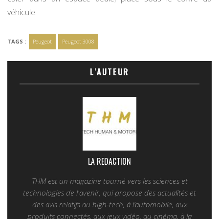
véhicule.
TAGS :
Peugeot
Peugeot 3008
L'AUTEUR
LA REDACTION
THM est un magazine tourné vers les sciences et
technologies de l'avenir, qui propose des actualités et
des avis relatifs au high-tech, à l’automobile, aux
produits connectés, aux jeux vidéo, au cinéma, à la