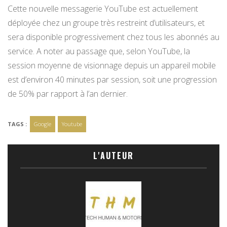
Cette nouvelle messagerie YouTube est actuellement
déployée chez un groupe très restreint d’utilisateurs, et
sera disponible progressivement chez tous les abonnés au
service. A noter au passage que, selon YouTube, la
session moyenne de visionnage depuis un appareil mobile
est d’environ 40 minutes par session, soit une progression
de 50% par rapport à l’an dernier.
TAGS :
Google
Youtube
L'AUTEUR