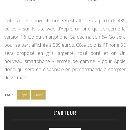
Côté tarif, le nouvel iPhone SE est affiché « à partir de 489
euros » sur le site web d’Apple, un prix qui concerne la
version 16 Go du smartphone. Sa déclinaison 64 Go sera
pour sa part affichée à 589 euros. Côté coloris, l’iPhone SE
sera proposé en gris, argenté, rosé doré et or. Un
nouveau smartphone « entrée de gamme » pour Apple
donc, qui sera en disponible en précommande à compter
du 24 mars.
TAGS :
Apple
iPhone
L'AUTEUR