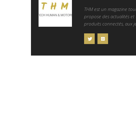
THM est un magazine tourn
propose des actualités et d
produits connectés, aux je