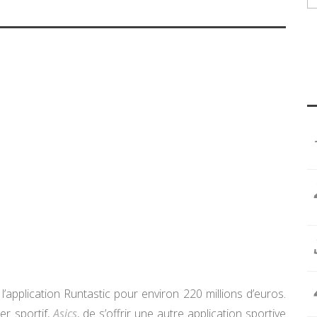
 l’application Runtastic pour environ 220 millions d’euros.
er sportif,
Asics
, de s’offrir une autre application sportive