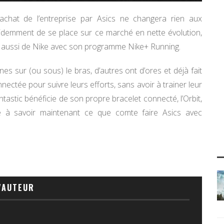
chat de l’entreprise par Asics ne changera rien aux
t évidemment de se place sur ce marché en nette évolution,
is aussi de Nike avec son programme Nike+ Running.
es sur (ou sous) le bras, d’autres ont d’ores et déjà fait
nectée pour suivre leurs efforts, sans avoir à trainer leur
ntastic bénéficie de son propre bracelet connecté, l’Orbit,
 à savoir maintenant ce que comte faire Asics avec
'AUTEUR