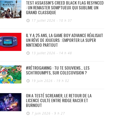
TEST ASSASSIN’S CREED BLACK FLAG RESYNCED
: UN REMASTER SOMPTUEUX QUI SUBLIME UN
GRAND CLASSIQUE
17 juillet 2026 - 10 h 37
IL Y A 25 ANS, LA GAME BOY ADVANCE RÉALISAIT
UN RÊVE DE JOUEURS : EMPORTER LA SUPER
NINTENDO PARTOUT
13 juillet 2026 - 14 h 48
#RÉTROGAMING : TU TE SOUVIENS… LES
SCHTROUMPFS, SUR COLECOVISION ?
19 juin 2026 - 19 h 02
ON A TESTÉ SCREAMER, LE RETOUR DE LA
LICENCE CULTE ENTRE RIDGE RACER ET
BURNOUT
7 juin 2026 - 9 h 27