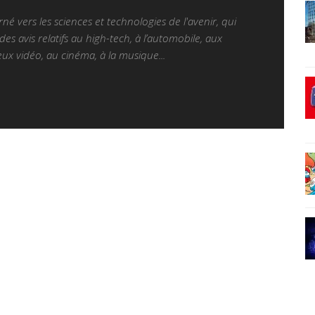
é vers les sciences et technologies de l'avenir, qui
es avis relatifs au high-tech, à l’automobile, aux
ux vidéo, au cinéma, à la musique...