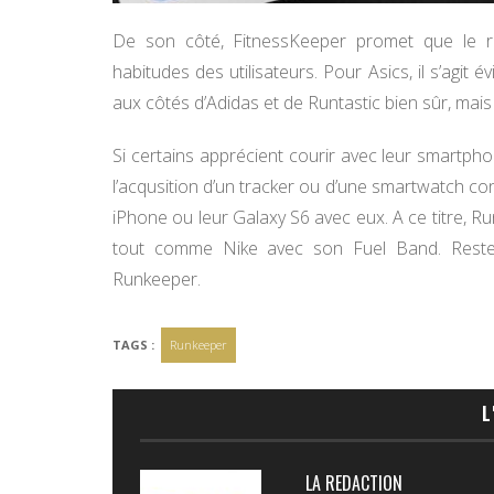
De son côté, FitnessKeeper promet que le ra
habitudes des utilisateurs. Pour Asics, il s’agi
aux côtés d’Adidas et de Runtastic bien sûr, ma
Si certains apprécient courir avec leur smartphon
l’acqusition d’un tracker ou d’une smartwatch con
iPhone ou leur Galaxy S6 avec eux. A ce titre, Ru
tout comme Nike avec son Fuel Band. Reste
Runkeeper.
TAGS :
Runkeeper
L
LA REDACTION