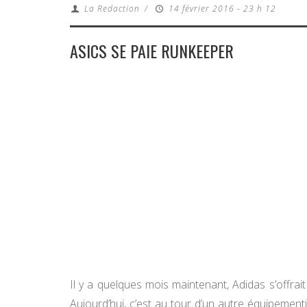
La Redaction
/
14 février 2016 - 23 h 12
ASICS SE PAIE RUNKEEPER
Il y a quelques mois maintenant, Adidas s’offrait
Aujourd’hui, c’est au tour d’un autre équipementi