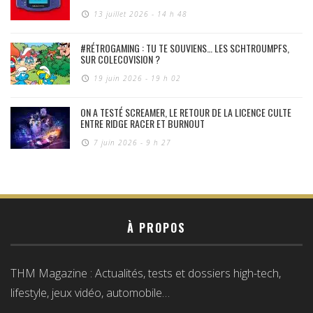
13 juillet 2026 - 14 h 48
#RÉTROGAMING : TU TE SOUVIENS… LES SCHTROUMPFS,
SUR COLECOVISION ?
19 juin 2026 - 19 h 02
ON A TESTÉ SCREAMER, LE RETOUR DE LA LICENCE CULTE
ENTRE RIDGE RACER ET BURNOUT
7 juin 2026 - 9 h 27
À PROPOS
THM Magazine : Actualités, tests et dossiers high-tech,
lifestyle, jeux vidéo, automobile…