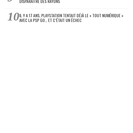
DISPARAÎTRE DES RAYONS
IL Y A 17 ANS, PLAYSTATION TENTAIT DÉJÀ LE « TOUT NUMÉRIQUE »
AVEC LA PSP GO… ET C’ÉTAIT UN ÉCHEC