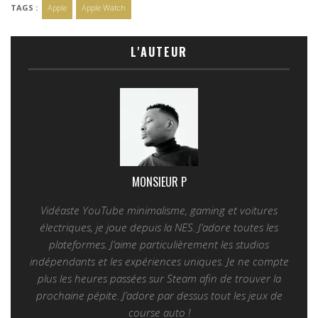
TAGS :
Apple
Apple Watch
L'AUTEUR
MONSIEUR P
Vidéaste YouTube minimalisme, gaming et voitures
électriques, je joue depuis la NES. J’adore toutes les
plateformes. J’aime particulièrement les studios
indépendants et les expériences uniques. Je ne compte
plus les heures passées sur Steam afin de trouver la
prochaine pépite. J’adore par dessus tout les jeux de
course auto !