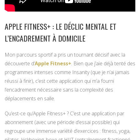
APPLE FITNESS+ : LE DÉCLIC MENTAL ET
L’ENCADREMENT À DOMICILE
Mon parcours sportif a pris un tournant décisif avec la
découverte d’
Apple Fitness+
. Bien que j’aie déjà tenté des
programmes intenses comme Insanity (que je n’ai jamais
réussi à finir), c’est cette application qui m’a fourni
l’encadrement nécessaire sans la complexité des
déplacements en salle.
Qu’est-ce qu’Apple Fitness+ ? C’est une application par
abonnement (avec une période d’essai possible) qui
regroupe une immense variété d’exercices : fitness, yoga,
pilates, kickboxing, boxe et HIIT (entraînement fractionné