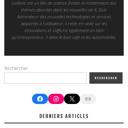
Ludovic est un fan de science fiction et notamment des
thèmes abordés dans les nouvelles de K. Dick.
Admirateur des nouvelles technologies et services
apportés à l'utilisateur, il reste en veille sur les
innovations et s'affiche également en tant
qu'entrepreneur. Il aime le bon café et les automobiles.
Rechercher
RECHERCHER
Facebook
Instagram
X
Google News
DERNIERS ARTICLES