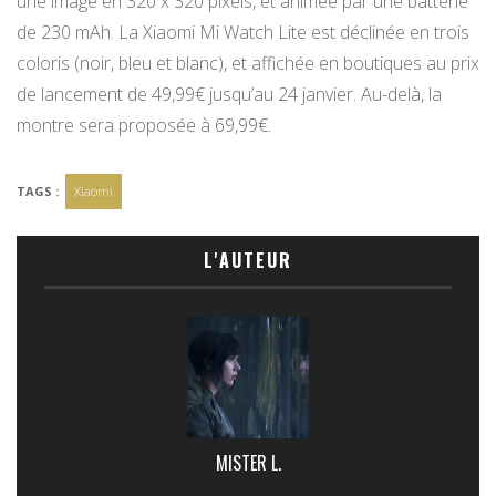
une image en 320 x 320 pixels, et animée par une batterie
de 230 mAh. La Xiaomi Mi Watch Lite est déclinée en trois
coloris (noir, bleu et blanc), et affichée en boutiques au prix
de lancement de 49,99€ jusqu’au 24 janvier. Au-delà, la
montre sera proposée à 69,99€.
TAGS :
Xiaomi
L'AUTEUR
MISTER L.