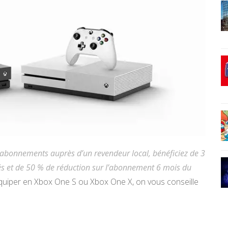
s abonnements auprès d’un revendeur local, bénéficiez de 3
és et de 50 % de réduction sur l’abonnement 6 mois du
 équiper en Xbox One S ou Xbox One X, on vous conseille