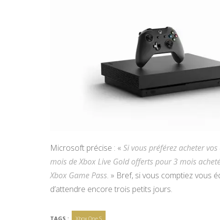
Microsoft précise : «
Si vous préférez acheter vo
mois de Xbox Live Gold offerts pour 3 mois achet
Xbox Game Pass
. » Bref, si vous comptiez vous
d’attendre encore trois petits jours.
TAGS :
Xbox One S