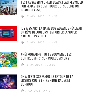
TEST ASSASSIN’S CREED BLACK FLAG RESYNCED
: UN REMASTER SOMPTUEUX QUI SUBLIME UN
GRAND CLASSIQUE
17 juillet 2026 - 10 h 37
IL Y A 25 ANS, LA GAME BOY ADVANCE RÉALISAIT
UN RÊVE DE JOUEURS : EMPORTER LA SUPER
NINTENDO PARTOUT
13 juillet 2026 - 14 h 48
#RÉTROGAMING : TU TE SOUVIENS… LES
SCHTROUMPFS, SUR COLECOVISION ?
19 juin 2026 - 19 h 02
ON A TESTÉ SCREAMER, LE RETOUR DE LA
LICENCE CULTE ENTRE RIDGE RACER ET
BURNOUT
7 juin 2026 - 9 h 27