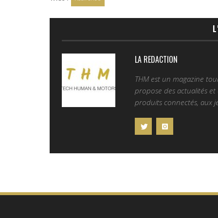
L
LA REDACTION
THM est un magazine tourn
propose des actualités et d
produits connectés, aux je