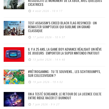
RESSUSCITE LE MONUMENT DE LA XBOX, AVEC QUELQUES
CICATRICES
4 août 2026 - 10 h 17
TEST ASSASSIN’S CREED BLACK FLAG RESYNCED : UN
REMASTER SOMPTUEUX QUI SUBLIME UN GRAND
CLASSIQUE
17 juillet 2026 - 10 h 37
IL Y A 25 ANS, LA GAME BOY ADVANCE RÉALISAIT UN RÊVE
DE JOUEURS : EMPORTER LA SUPER NINTENDO PARTOUT
13 juillet 2026 - 14 h 48
#RÉTROGAMING : TU TE SOUVIENS… LES SCHTROUMPFS,
SUR COLECOVISION ?
19 juin 2026 - 19 h 02
ON A TESTÉ SCREAMER, LE RETOUR DE LA LICENCE CULTE
ENTRE RIDGE RACER ET BURNOUT
7 juin 2026 - 9 h 27