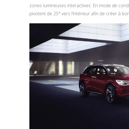
zones lumineuses interactives. En mode de condui
pivotent de 25° vers l’intérieur afin de créer à