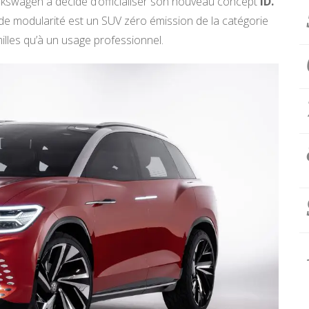
lkswagen a décidé d’officialiser son nouveau concept
ID.
rande modularité est un SUV zéro émission de la catégorie
lles qu’à un usage professionnel.