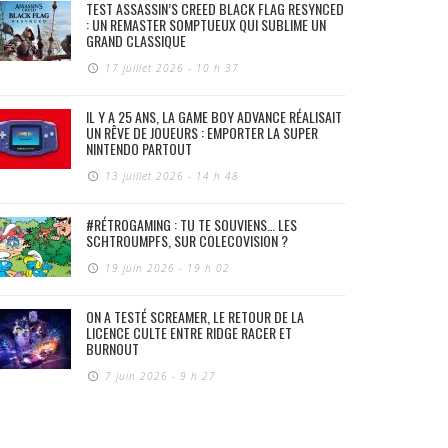
TEST ASSASSIN’S CREED BLACK FLAG RESYNCED
: UN REMASTER SOMPTUEUX QUI SUBLIME UN
GRAND CLASSIQUE
17 juillet 2026 - 10 h 37
IL Y A 25 ANS, LA GAME BOY ADVANCE RÉALISAIT
UN RÊVE DE JOUEURS : EMPORTER LA SUPER
NINTENDO PARTOUT
13 juillet 2026 - 14 h 48
#RÉTROGAMING : TU TE SOUVIENS… LES
SCHTROUMPFS, SUR COLECOVISION ?
19 juin 2026 - 19 h 02
ON A TESTÉ SCREAMER, LE RETOUR DE LA
LICENCE CULTE ENTRE RIDGE RACER ET
BURNOUT
7 juin 2026 - 9 h 27