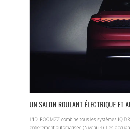
UN SALON ROULANT ÉLECTRIQUE ET 
L’ID. ROOMZZ combine tous les systèmes IQ.DRI
entièrement automatisée (Niveau 4). Les occupant