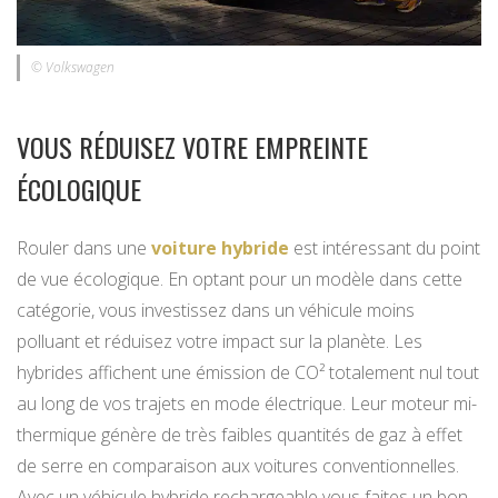
© Volkswagen
VOUS RÉDUISEZ VOTRE EMPREINTE
ÉCOLOGIQUE
Rouler dans une
voiture hybride
est intéressant du point
de vue écologique. En optant pour un modèle dans cette
catégorie, vous investissez dans un véhicule moins
polluant et réduisez votre impact sur la planète. Les
hybrides affichent une émission de CO² totalement nul tout
au long de vos trajets en mode électrique. Leur moteur mi-
thermique génère de très faibles quantités de gaz à effet
de serre en comparaison aux voitures conventionnelles.
Avec un véhicule hybride rechargeable vous faites un bon