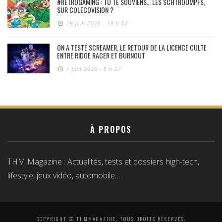
#RÉTROGAMING : TU TE SOUVIENS… LES SCHTROUMPFS,
SUR COLECOVISION ?
19 juin 2026 - 19 h 02
ON A TESTÉ SCREAMER, LE RETOUR DE LA LICENCE CULTE
ENTRE RIDGE RACER ET BURNOUT
7 juin 2026 - 9 h 27
À PROPOS
THM Magazine : Actualités, tests et dossiers high-tech,
lifestyle, jeux vidéo, automobile…
COPYRIGHT © THMMAGAZINE, TOUS DROITS RÉSERVÉS.