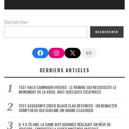
Rechercher
RECHERCHER
Facebook
Instagram
X
Google News
DERNIERS ARTICLES
TEST HALO CAMPAIGN EVOLVED : LE REMAKE QUI RESSUSCITE LE
MONUMENT DE LA XBOX, AVEC QUELQUES CICATRICES
TEST ASSASSIN’S CREED BLACK FLAG RESYNCED : UN REMASTER
SOMPTUEUX QUI SUBLIME UN GRAND CLASSIQUE
IL Y A 25 ANS, LA GAME BOY ADVANCE RÉALISAIT UN RÊVE DE
JOUEURS : EMPORTER LA SUPER NINTENDO PARTOUT