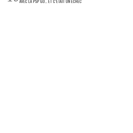
AVEC LA PSP GO… ET C’ÉTAIT UN ÉCHEC