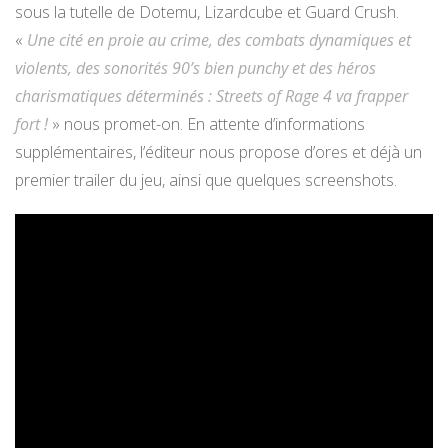
sous la tutelle de Dotemu, Lizardcube et Guard Crush.
«
Une cité en proie au crime, des combats dynamiques et
violents, des sonorités 90’s bien punchy et des héros
charismatiques déterminés : Streets of Rage 4 va frapper
fort !
» nous promet-on. En attente d’informations
supplémentaires, l’éditeur nous propose d’ores et déjà un
premier trailer du jeu, ainsi que quelques screenshots.