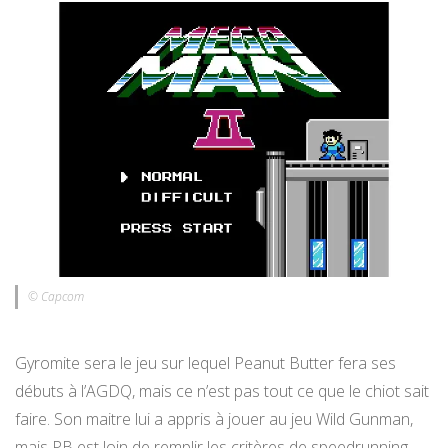
© Capcom
Gyromite sera le jeu sur lequel Peanut Butter fera ses
débuts à l’AGDQ, mais ce n’est pas tout ce que le chiot sait
faire. Son maitre lui a appris à jouer au jeu Wild Gunman,
mais PB est loin de remplir les critères de speedrunning