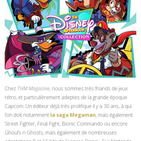
Chez
THM Magazine
, nous sommes très friands de jeux
rétro, et particulièrement adeptes de la grande époque
Capcom. Un éditeur déjà très prolifique il y a 30 ans, à qui
l’on doit notamment
la saga Megaman
, mais également
Street Fighter, Final Fight, Bionic Commando ou encore
Ghoul’s n Ghosts, mais également de nombreuses