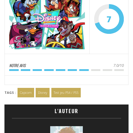
7
NOTRE AVIS
7.0/10
TAGS :
Capcom
Disney
Test jeu PS4 / PS5
L'AUTEUR