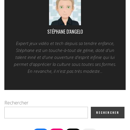
STÉPHANE D'ANGELO
Expert jeux vidéo et tech depuis sa tendre enfance,
Stéphane est un touche-à-tout de génie, doté d'un
talent inné et d'une ouverture d'esprit infinie qui lui
permet d'apprécier la culture sous toutes ses formes.
En revanche, il n'est pas très modeste...
Rechercher
RECHERCHER