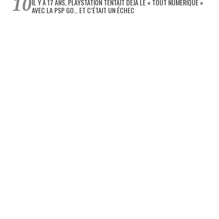
IL Y A 17 ANS, PLAYSTATION TENTAIT DÉJÀ LE « TOUT NUMÉRIQUE »
AVEC LA PSP GO… ET C’ÉTAIT UN ÉCHEC