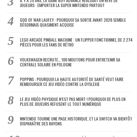
IL Y A 25 ANS, LA GAME BOY ADVANCE RÉALISAIT UN RÊVE DE
JOUEURS : EMPORTER LA SUPER NINTENDO PARTOUT
GOD OF WAR LAUFEY : POURQUOI SA SORTIE AVANT 2028 SEMBLE
DÉSORMAIS QUASIMENT ACQUISE
LEGO ARCADE PINBALL MACHINE : UN FLIPPER FONCTIONNEL DE 2 274
PIÈCES POUR LES FANS DE RÉTRO
VOLKSWAGEN RECRUTE… 100 MOUTONS POUR ENTRETENIR SA
CENTRALE SOLAIRE EN POLOGNE
POPPINS : POURQUOI LA HAUTE AUTORITÉ DE SANTÉ VEUT FAIRE
REMBOURSER CE JEU VIDÉO CONTRE LA DYSLEXIE
LE JEU VIDÉO PHYSIQUE N’EST PAS MORT ! POURQUOI DE PLUS EN
PLUS DE JOUEURS REFUSENT LE TOUT NUMÉRIQUE
NINTENDO TOURNE UNE PAGE HISTORIQUE, ET LA SWITCH VA BIENTÔT
DISPARAÎTRE DES RAYONS