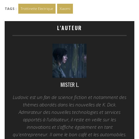
TAGS :
Trottinette Electrique
Xiaomi
L'AUTEUR
MISTER L.
Ludovic est un fan de science fiction et notamment des
thèmes abordés dans les nouvelles de K. Dick.
Admirateur des nouvelles technologies et services
apportés à l'utilisateur, il reste en veille sur les
innovations et s'affiche également en tant
qu'entrepreneur. Il aime le bon café et les automobiles.