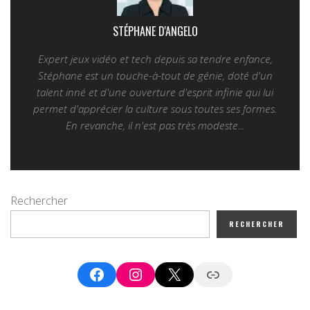
STÉPHANE D'ANGELO
Expert jeux vidéo et tech depuis sa tendre enfance,
Stéphane est un touche-à-tout de génie, doté d'un
talent inné et d'une ouverture d'esprit infinie qui lui
permet d'apprécier la culture sous toutes ses formes.
En revanche, il n'est pas très modeste...
Rechercher
RECHERCHER
Facebook
Instagram
X
Google News