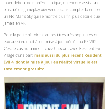
jouer debout de manière statique, ou encore assis. Une
pluralité de gameplay bienvenue, sans compter là encore
un No Man’s Sky qui se montre plus fin, plus détaillé que
jamais en VR.
Pour la petite histoire, d’autres titres très populaires ont
eux aussi eu droit à leur mise à jour dédiée au PS VR2.
C’est le cas notamment chez Capcom, avec Resident Evil
Village d’une part,
mais aussi du plus récent Resident
Evil 4, dont la mise à jour en réalité virtuelle est
totalement gratuite
.