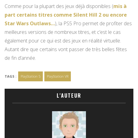
Comme pour la plupart des jeux déjà disponibles (
mis à
part certains titres comme Silent Hill 2 ou encore
Star Wars Outlaws…
), la PS5 Pro permet de profiter des
meilleures versions de nombreux titres, et c’est le cas
également pour ce qui est des jeux en réalité virtuelle.
Autant dire que certains vont passer de très belles fêtes
de fin d’année.
TAGS :
PlayStation 5
PlayStation VR
L'AUTEUR