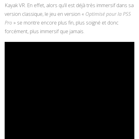
Kayak VR. En effet, alors qu’il est déjà très immersif dans sa
version classique, le jeu en version «
Optimisé pour la PS5
Pro
» se montre encore plus fin, plus soigné et donc
forcément, plus immersif que jamais.