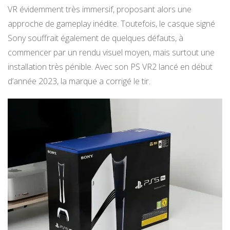
VR évidemment très immersif, proposant alors une
approche de gameplay inédite. Toutefois, le casque signé
Sony souffrait également de quelques défauts, à
commencer par un rendu visuel moyen, mais surtout une
installation très pénible. Avec son PS VR2 lancé en début
d’année 2023, la marque a corrigé le tir.